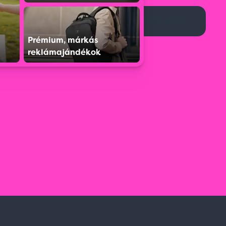
Ez a termék jelenleg nem elérhető.
Prémium, márkás
reklámajándékok