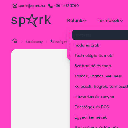
spark@spark.hu
+36 1 412 3760
Rólunk
Termékek
Kik vagyunk
Írószerek
Kapcsolat
Karácsony
Édességek és kulináris finomságok
Cantucc
Blog
Iroda és órák
Karrier
Gyakran Ismételt Kérdések
Technológia és mobil
Szabadidő és sport
Táskák, utazás, wellness
Kulacsok, bögrék, termoszo
Háztartás és konyha
Édességek és POS
Egyedi termékek
Szerszámok és lámpák