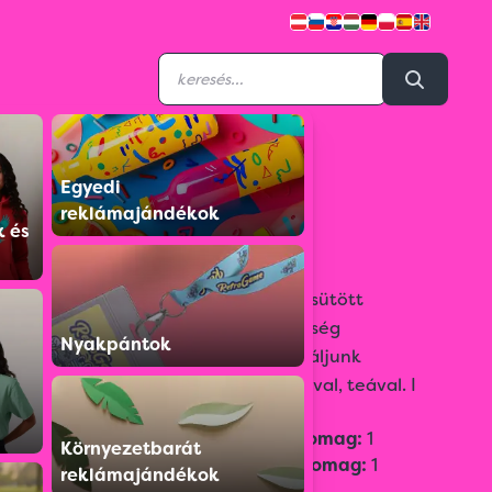
Egyedi
P21128
reklámajándékok
Cantuccini 100g
k és
Ropogós olasz keksz, mely kétszer sütött
mandulás keksz. A különleges édesség
Nyakpántok
Toszkánából származik, melyet kínáljunk
desszertnek édes borral, vagy kávéval, teával. I
Gyűjtőcsomag:
1
Környezetbarát
Egységcsomag:
1
reklámajándékok