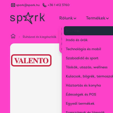
spark@spark.hu
+36 1 412 3760
Rólunk
Termékek
Kik vagyunk
Írószerek
Kapcsolat
Ruházat és kiegészítők
Sapka
Camouflage baseball
Blog
Iroda és órák
Karrier
Gyakran Ismételt Kérdések
Technológia és mobil
Szabadidő és sport
Táskák, utazás, wellness
Kulacsok, bögrék, termoszo
Háztartás és konyha
Édességek és POS
Egyedi termékek
Szerszámok és lámpák