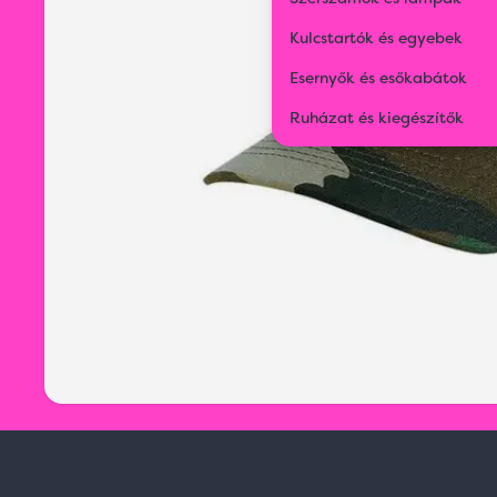
Kulcstartók és egyebek
Esernyők és esőkabátok
Ruházat és kiegészítők