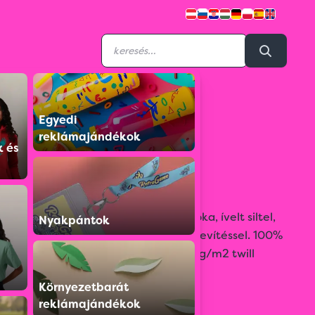
Egyedi
GOVA5PACM01
reklámajándékok
Camouflage
k és
baseballsapka
Terepmintás 5 paneles baseball sapka, ívelt siltel,
Nyakpántok
állítható tépzőzárral, kivehető merevítéssel. 100%
pamutból készült. Grammsúly 200 g/m2 twill
szövet.
Környezetbarát
reklámajándékok
Színválaszték: