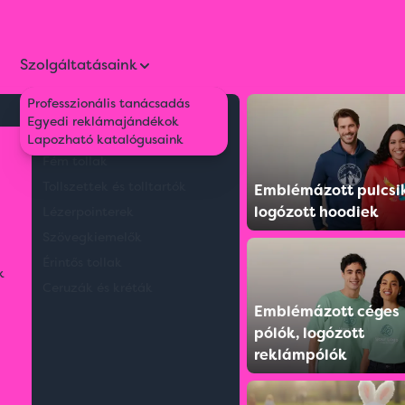
Szolgáltatásaink
Professzionális tanácsadás
Környezetbarát tollak
Egyedi reklámajándékok
sapka
Műanyag tollak
Lapozható katalógusaink
Fém tollak
Tollszettek és tolltartók
Emblémázott pulcsi
logózott hoodiek
Lézerpointerek
Szövegkiemelők
Érintős tollak
k
Ceruzák és kréták
Emblémázott céges
pólók, logózott
reklámpólók