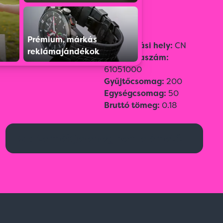
Prémium, márkás
Szín:
Camouflage
Származási hely:
CN
reklámajándékok
Méret:
Adult
Vámtarifaszám:
61051000
Gyűjtőcsomag:
200
Egységcsomag:
50
Bruttó tömeg:
0.18
Ez a termék jelenleg nem elérhető.