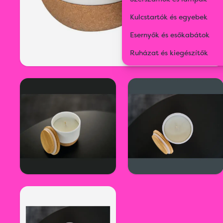
Kulcstartók és egyebek
Esernyők és esőkabátok
Ruházat és kiegészítők