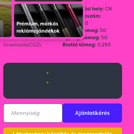
Szín:
Fehér
Származási hely:
CN
Méret:
ø 7,2 x 7.5 cm
Vámtarifaszám:
Emblémázási
34060000
Prémium, márkás
technológia:
Gyűjtőcsomag:
50
reklámajándékok
Tamponnyomás(T2),
CO
Egységcsomag:
50
Gravírozás(CG2),
Bruttó tömeg:
0.293
•
2 600
Budapesti raktárkészlet:
84 db
•
Ft
Nemzetközi raktárkészlet:
3498 db
Ajánlatkérés