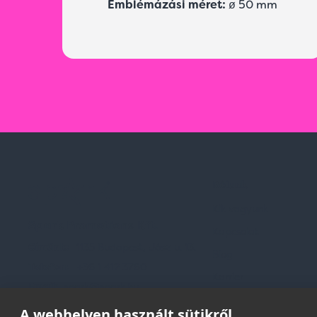
Emblémázási méret:
ø 50 mm
Rólunk
Kik vagyunk
Spark Promotions Kft.
Kapcsolat
Címünk:
1135 Budapest, Jász u. 13.
Blog
Telefon:
+36 1 412 3760
Karrier
Email:
spark@spark.hu
Gyakran Ismételt Kér
A webhelyen használt sütikről