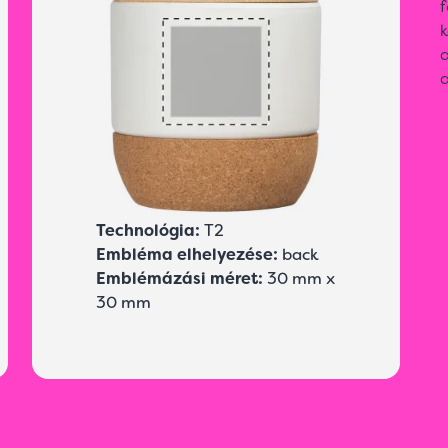
f
k
a
a
Technológia:
T2
Embléma elhelyezése:
back
Emblémázási méret:
30 mm x
30 mm