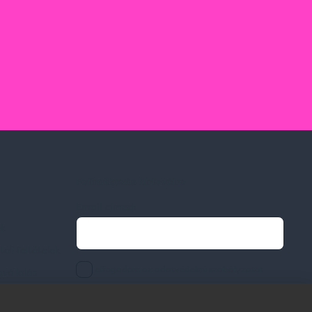
Feliratkozás hírlevélre
Email címed:
ek
li feltételek
elfogadom az adatvédelmi szabályzatot
gvállalás