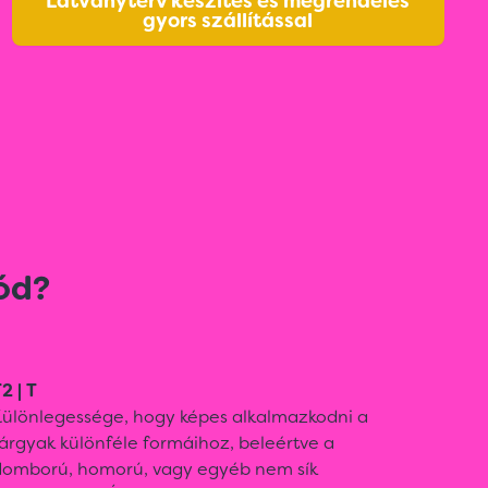
Látványterv készítés és megrendelés
gyors szállítással
ód?
2 | T
Különlegessége, hogy képes alkalmazkodni a
árgyak különféle formáihoz, beleértve a
domború, homorú, vagy egyéb nem sík