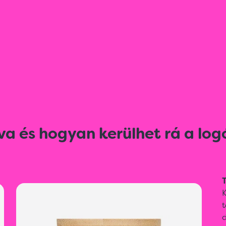
va és hogyan kerülhet rá a log
T
t