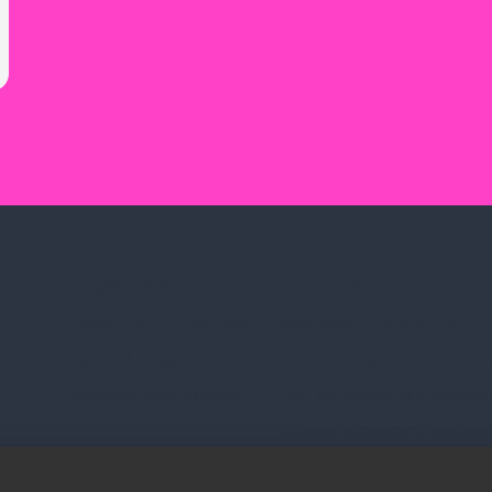
Szolgáltatásaink
Információk
Professzionális tanácsadás
Adatvédelmi nyilatkozat
Egyedi reklámajándékok
Vásárlási és szállítási feltétel
Lapozható katalógusaink
Jogi közlemény és igénybevéte
Etikai és társadalmi felelőssé
dések