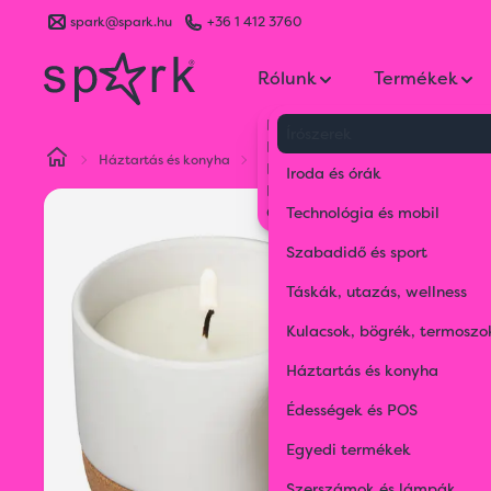
spark@spark.hu
+36 1 412 3760
Rólunk
Termékek
Kik vagyunk
Írószerek
Kapcsolat
Háztartás és konyha
Otthoni kiegészítők
Bruges gyer
Blog
Iroda és órák
Karrier
Gyakran Ismételt Kérdések
Technológia és mobil
Szabadidő és sport
Táskák, utazás, wellness
Kulacsok, bögrék, termoszo
Háztartás és konyha
Édességek és POS
Egyedi termékek
Szerszámok és lámpák