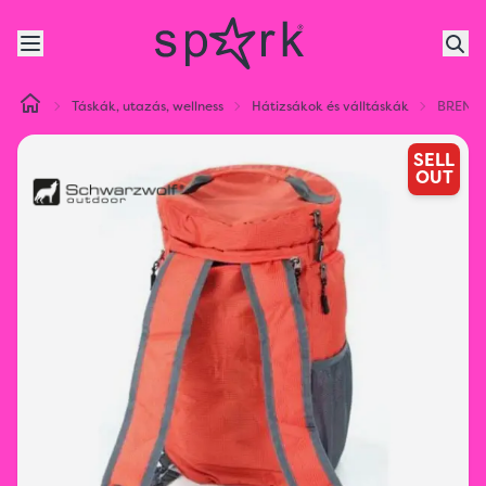
Táskák, utazás, wellness
Hátizsákok és válltáskák
BRENTA 
SELL
OUT