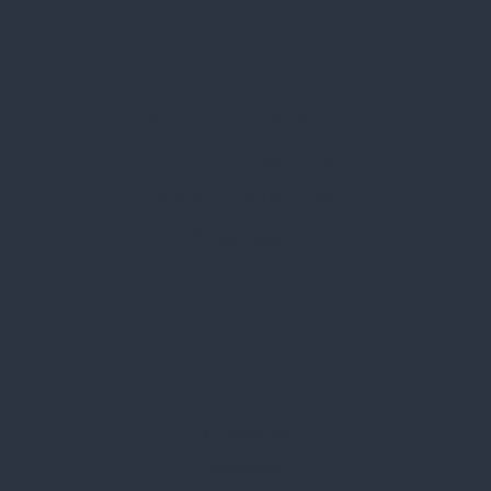
Spark Promotions Kft.
Címünk:
1135 Budapest, Jász u. 13.
Telefon:
+36 1 412 3760
Email:
spark@spark.hu
Rólunk
Kik vagyunk
Kapcsolat