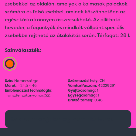
zsebekkel az oldalán, amelyek alkalmasak palackok
számára és felső zsebbel, aminek köszönhetően az
egész táska könnyen összecsukható. Az állítható
heveder, a fogantyúk és mindkét vállpánt speciális
zsebekbe rejthető az átalakítás során. Térfogat: 28 l.
Színválaszték:
Szín:
Narancssárga
Származási hely:
CN
Méret:
¤ 24,5 × 46
Vámtarifaszám:
42029291
Emblémázási technológia:
Gyűjtőcsomag:
1
Transzfer szitanyomás(S2),
Egységcsomag:
1
Bruttó tömeg:
0.48
Ez a termék jelenleg nem elérhető.