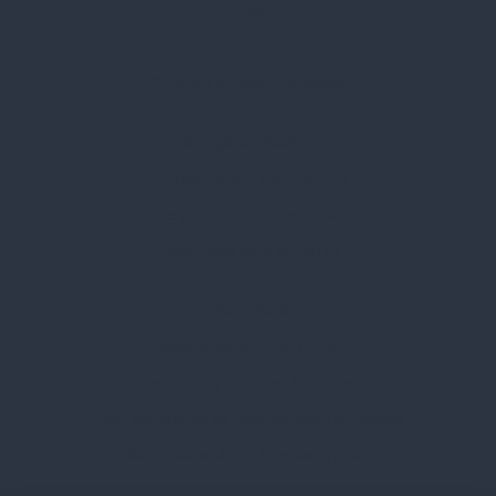
Blog
Karrier
Gyakran Ismételt Kérdések
Szolgáltatásaink
Professzionális tanácsadás
Egyedi reklámajándékok
Lapozható katalógusaink
Információk
Adatvédelmi nyilatkozat
Vásárlási és szállítási feltételek
Jogi közlemény és igénybevételi feltételek
Etikai és társadalmi felelősségvállalás