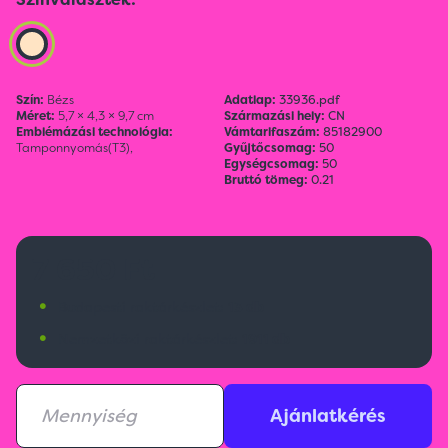
Szín:
Bézs
Adatlap:
33936.pdf
Méret:
5,7 × 4,3 × 9,7 cm
Származási hely:
CN
Emblémázási technológia:
Vámtarifaszám:
85182900
Tamponnyomás(T3),
Gyűjtőcsomag:
50
Egységcsomag:
50
Bruttó tömeg:
0.21
7 650 Ft
•
Budapesti raktárkészlet:
13 db
•
Nemzetközi raktárkészlet:
1911 db
Ajánlatkérés