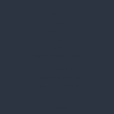
Rólunk
Kik vagyunk
Kapcsolat
Blog
Karrier
Gyakran Ismételt Kérdések
Szolgáltatásaink
Professzionális tanácsadás
Egyedi reklámajándékok
Lapozható katalógusaink
Információk