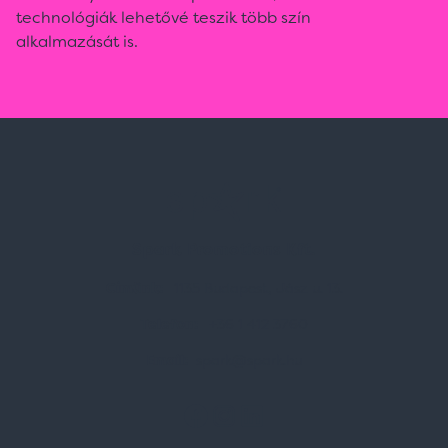
technológiák lehetővé teszik több szín
alkalmazását is.
Spark Promotions Kft.
Címünk:
1135 Budapest, Jász u. 13.
Telefon:
+36 1 412 3760
Email:
spark@spark.hu