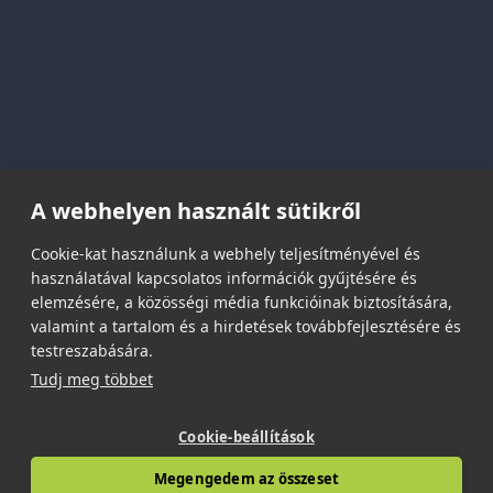
Adatvédelmi nyilatkozat
Vásárlási és szállítási feltételek
Jogi közlemény és igénybevételi feltételek
Etikai és társadalmi felelősségvállalás
Feliratkozás hírlevélre
A webhelyen használt sütikről
Email címed:
Cookie-kat használunk a webhely teljesítményével és
használatával kapcsolatos információk gyűjtésére és
elemzésére, a közösségi média funkcióinak biztosítására,
elfogadom az adatvédelmi szabályzatot
valamint a tartalom és a hirdetések továbbfejlesztésére és
testreszabására.
Tudj meg többet
Cookie-beállítások
© 2026 | Minden jog fenntartva!
Megengedem az összeset