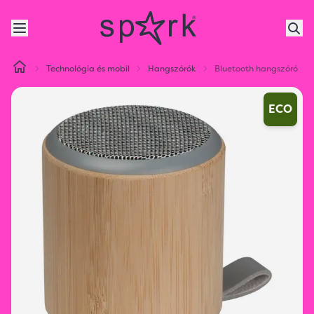
Technológia és mobil
Hangszórók
Bluetooth hangszóró
ECO