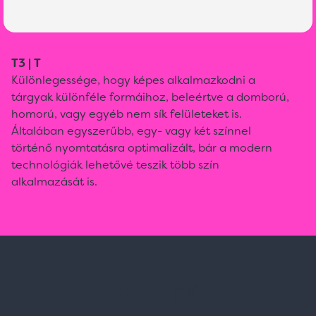
T3 | T
Különlegessége, hogy képes alkalmazkodni a
tárgyak különféle formáihoz, beleértve a domború,
homorú, vagy egyéb nem sík felületeket is.
Általában egyszerűbb, egy- vagy két színnel
történő nyomtatásra optimalizált, bár a modern
technológiák lehetővé teszik több szín
alkalmazását is.