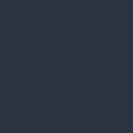
Spark Promotions Kft.
Címünk:
1135 Budapest, Jász u. 13.
Telefon:
+36 1 412 3760
Email:
spark@spark.hu
Rólunk
Kik vagyunk
Kapcsolat
Blog
Karrier
Gyakran Ismételt Kérdések