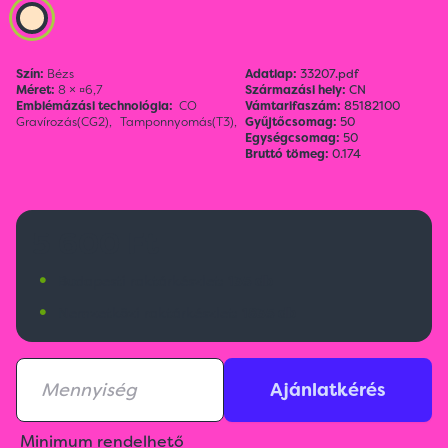
Szín:
Bézs
Adatlap:
33207.pdf
Méret:
8 × ¤6,7
Származási hely:
CN
Emblémázási technológia:
CO
Vámtarifaszám:
85182100
Gravírozás(CG2),
Tamponnyomás(T3),
Gyűjtőcsomag:
50
Egységcsomag:
50
Bruttó tömeg:
0.174
5 600 Ft
•
Budapesti raktárkészlet:
135 db
•
Nemzetközi raktárkészlet:
1835 db
Ajánlatkérés
Minimum rendelhető