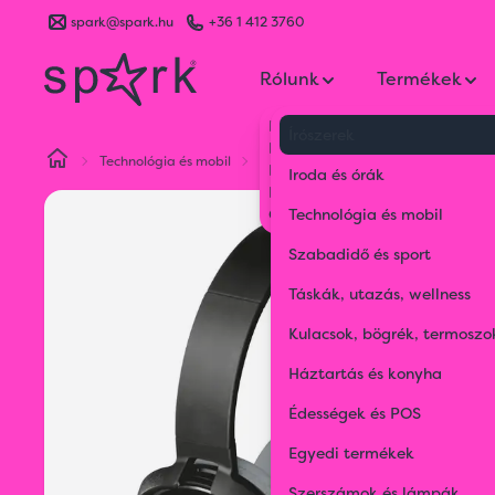
spark@spark.hu
+36 1 412 3760
Rólunk
Termékek
Kik vagyunk
Írószerek
Kapcsolat
Technológia és mobil
Fülhallgatók, fejhallgatók
Blueto
Blog
Iroda és órák
Karrier
Gyakran Ismételt Kérdések
Technológia és mobil
Szabadidő és sport
Táskák, utazás, wellness
Kulacsok, bögrék, termoszo
Háztartás és konyha
Édességek és POS
Egyedi termékek
Szerszámok és lámpák