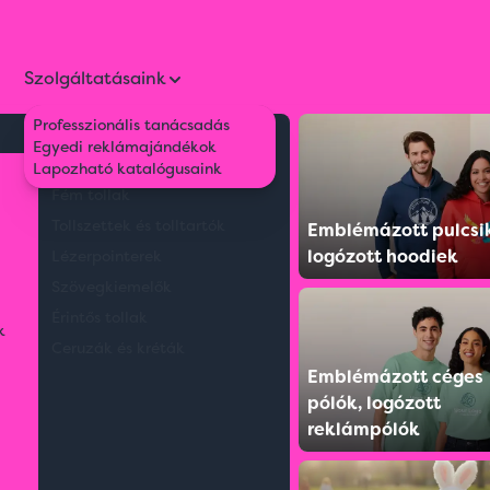
Szolgáltatásaink
Professzionális tanácsadás
Környezetbarát tollak
Egyedi reklámajándékok
oth fejhallgató
Műanyag tollak
Lapozható katalógusaink
Fém tollak
Tollszettek és tolltartók
Emblémázott pulcsi
logózott hoodiek
Lézerpointerek
Szövegkiemelők
Érintős tollak
k
Ceruzák és kréták
Emblémázott céges
pólók, logózott
reklámpólók