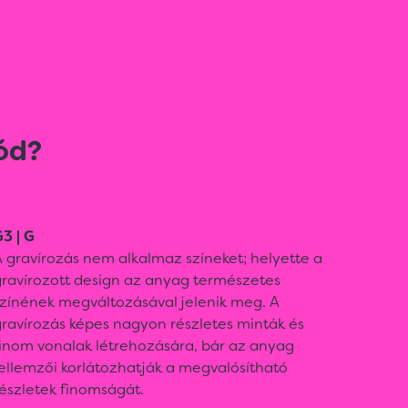
ód?
3 | G
 gravírozás nem alkalmaz színeket; helyette a
gravírozott design az anyag természetes
színének megváltozásával jelenik meg. A
ravírozás képes nagyon részletes minták és
finom vonalak létrehozására, bár az anyag
ellemzői korlátozhatják a megvalósítható
észletek finomságát.