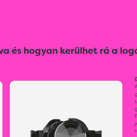
va és hogyan kerülhet rá a log
G
A
g
j
r