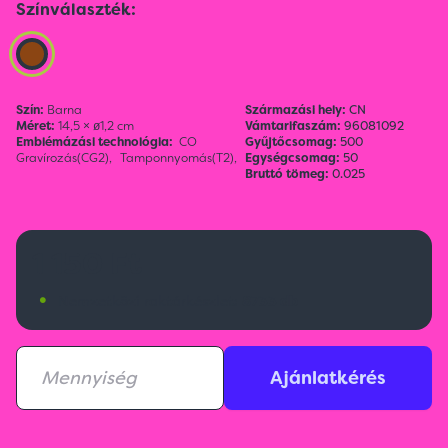
Színválaszték:
Szín:
Barna
Származási hely:
CN
Méret:
14,5 × ø1,2 cm
Vámtarifaszám:
96081092
Emblémázási technológia:
CO
Gyűjtőcsomag:
500
Gravírozás(CG2),
Tamponnyomás(T2),
Egységcsomag:
50
Bruttó tömeg:
0.025
1 150 Ft
•
Nemzetközi raktárkészlet:
8733 db
Ajánlatkérés