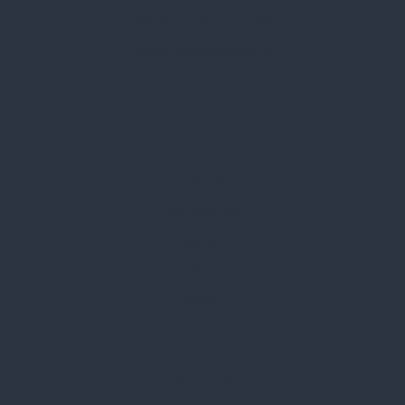
Telefon:
+36 1 412 3760
Email:
spark@spark.hu
Rólunk
Kik vagyunk
Kapcsolat
Blog
Karrier
Gyakran Ismételt Kérdések
Szolgáltatásaink