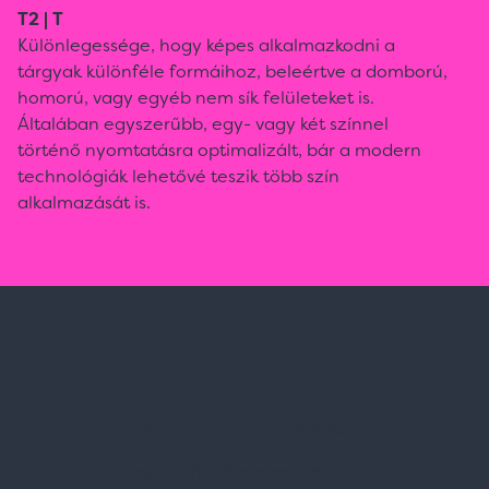
T2 | T
Különlegessége, hogy képes alkalmazkodni a
tárgyak különféle formáihoz, beleértve a domború,
homorú, vagy egyéb nem sík felületeket is.
Általában egyszerűbb, egy- vagy két színnel
történő nyomtatásra optimalizált, bár a modern
technológiák lehetővé teszik több szín
alkalmazását is.
Spark Promotions Kft.
Címünk:
1135 Budapest, Jász u. 13.