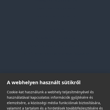
Professzionális tanácsadás
Egyedi reklámajándékok
Lapozható katalógusaink
Információk
Adatvédelmi nyilatkozat
Vásárlási és szállítási feltételek
Jogi közlemény és igénybevételi feltételek
Etikai és társadalmi felelősségvállalás
Feliratkozás hírlevélre
A webhelyen használt sütikről
Email címed:
Cookie-kat használunk a webhely teljesítményével és
használatával kapcsolatos információk gyűjtésére és
elemzésére, a közösségi média funkcióinak biztosítására,
elfogadom az adatvédelmi szabályzatot
valamint a tartalom és a hirdetések továbbfejlesztésére és