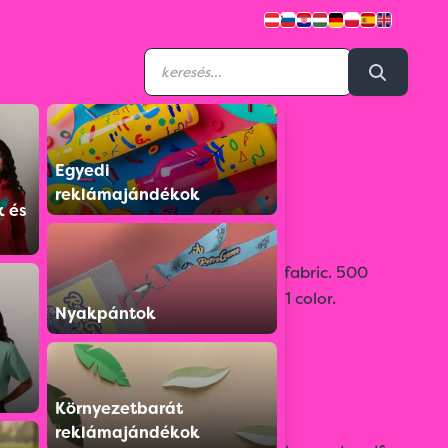
Egyedi
BAVAADUAM01
reklámajándékok
Bib Saffron
k és
100% polyester. 150 grs/m2 woven fabric. 500
units per box. 10 units perpackage: 1 color.
Nyakpántok
Színválaszték:
Környezetbarát
reklámajándékok