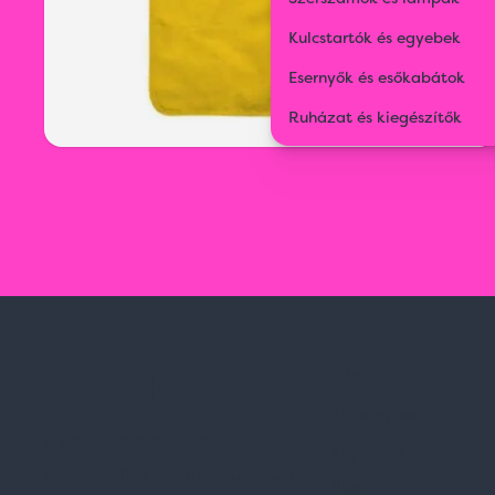
Kulcstartók és egyebek
Esernyők és esőkabátok
Ruházat és kiegészítők
Rólunk
Kik vagyunk
Spark Promotions Kft.
Kapcsolat
Címünk:
1135 Budapest, Jász u. 13.
Blog