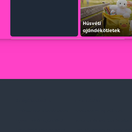
Húsvéti
ajándékötletek
Szolgáltatásaink
Információk
Professzionális tanácsadás
Adatvédelmi nyilatkozat
Egyedi reklámajándékok
Vásárlási és szállítási feltétel
Lapozható katalógusaink
Jogi közlemény és igénybevéte