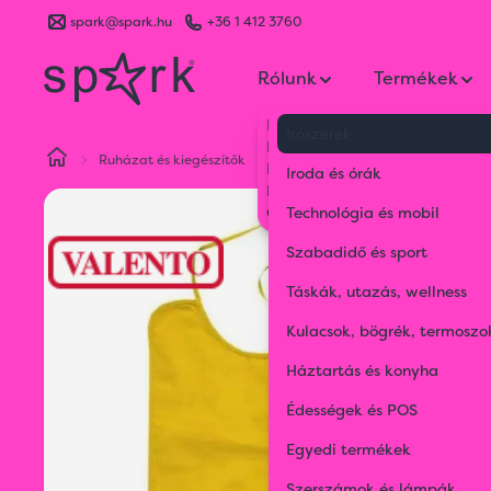
spark@spark.hu
+36 1 412 3760
Rólunk
Termékek
Kik vagyunk
Írószerek
Kapcsolat
Ruházat és kiegészítők
Kiegészítők
Bib Saffron
Blog
Iroda és órák
Karrier
Gyakran Ismételt Kérdések
Technológia és mobil
Szabadidő és sport
Táskák, utazás, wellness
Kulacsok, bögrék, termoszo
Háztartás és konyha
Édességek és POS
Egyedi termékek
Szerszámok és lámpák