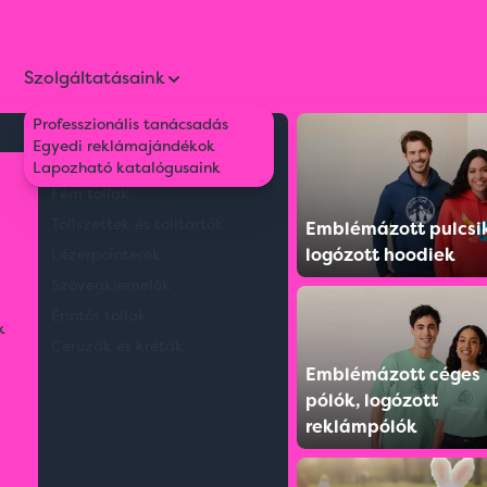
Szolgáltatásaink
Professzionális tanácsadás
Környezetbarát tollak
Egyedi reklámajándékok
Műanyag tollak
Lapozható katalógusaink
Fém tollak
Tollszettek és tolltartók
Emblémázott pulcsi
logózott hoodiek
Lézerpointerek
Szövegkiemelők
Érintős tollak
k
Ceruzák és kréták
Emblémázott céges
pólók, logózott
reklámpólók