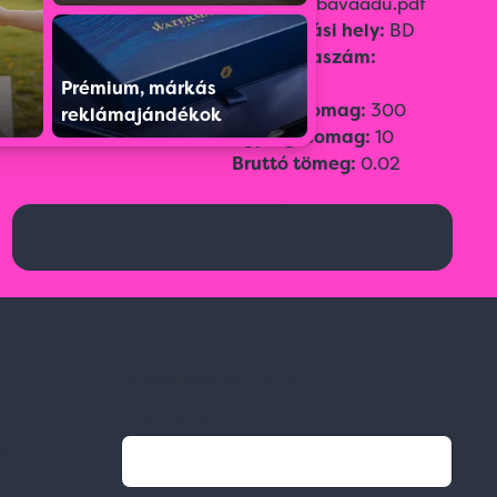
Szín:
Sunflower Yellow
Adatlap:
bavaadu.pdf
Méret:
Adult,
Származási hely:
BD
2
Súly:
150 g/m
Vámtarifaszám:
62171000
Prémium, márkás
Gyűjtőcsomag:
300
reklámajándékok
Egységcsomag:
10
Bruttó tömeg:
0.02
Ez a termék jelenleg nem elérhető.
Feliratkozás hírlevélre
Email címed:
ek
li feltételek