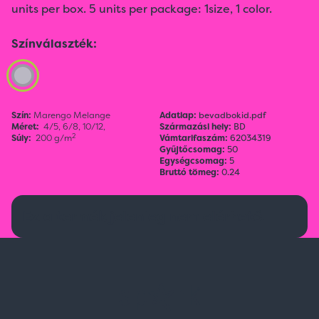
units per box. 5 units per package: 1size, 1 color.
Színválaszték:
Szín:
Marengo Melange
Adatlap:
bevadbokid.pdf
Méret:
4/5,
6/8,
10/12,
Származási hely:
BD
2
Súly:
200 g/m
Vámtarifaszám:
62034319
Gyűjtőcsomag:
50
Egységcsomag:
5
Bruttó tömeg:
0.24
Ez a termék jelenleg nem elérhető.