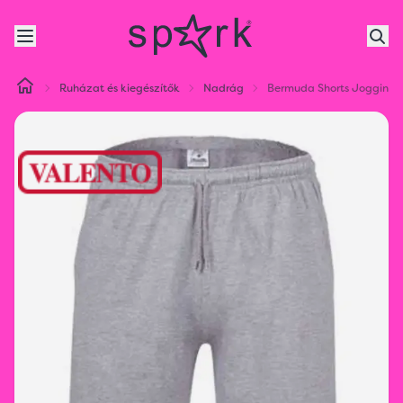
Ruházat és kiegészítők
Nadrág
Bermuda Shorts Jogging 