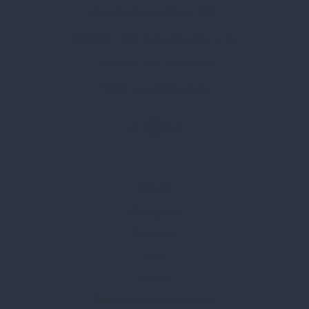
Spark Promotions Kft.
Címünk:
1135 Budapest, Jász u. 13.
Telefon:
+36 1 412 3760
Email:
spark@spark.hu
Rólunk
Kik vagyunk
Kapcsolat
Blog
Karrier
Gyakran Ismételt Kérdések