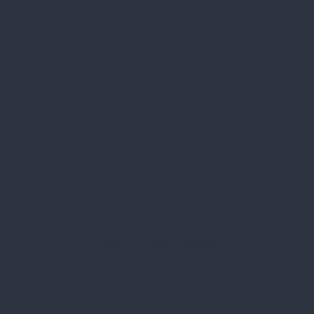
Telefon:
+36 1 412 3760
Email:
spark@spark.hu
Rólunk
Kik vagyunk
Kapcsolat
Blog
Karrier
Gyakran Ismételt Kérdések
Szolgáltatásaink
Professzionális tanácsadás