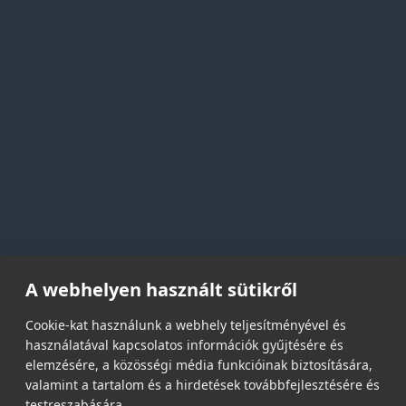
Egyedi reklámajándékok
Lapozható katalógusaink
Információk
Adatvédelmi nyilatkozat
Vásárlási és szállítási feltételek
Jogi közlemény és igénybevételi feltételek
Etikai és társadalmi felelősségvállalás
Feliratkozás hírlevélre
A webhelyen használt sütikről
Email címed:
Cookie-kat használunk a webhely teljesítményével és
használatával kapcsolatos információk gyűjtésére és
elemzésére, a közösségi média funkcióinak biztosítására,
elfogadom az adatvédelmi szabályzatot
valamint a tartalom és a hirdetések továbbfejlesztésére és
testreszabására.