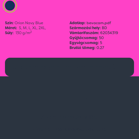
Szín:
Orion Navy Blue
Adatlap:
bevacam.pdf
Méret:
S,
M,
L,
XL,
2XL,
Származási hely:
BD
2
Súly:
130 g/m
Vámtarifaszám:
62034319
Gyűjtőcsomag:
50
Egységcsomag:
5
Bruttó tömeg:
0.27
Ez a termék jelenleg nem elérhető.
Spark Promotions Kft.
Címünk:
1135 Budapest, Jász u. 13.