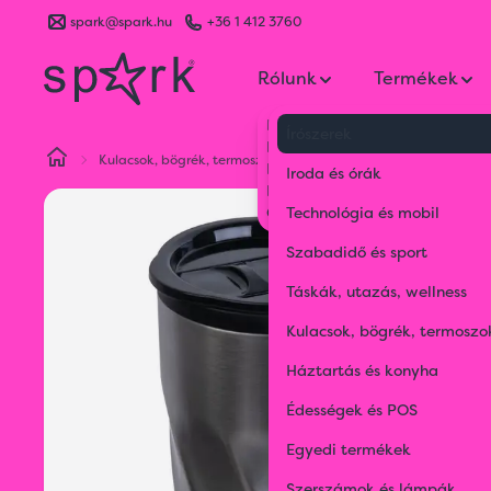
spark@spark.hu
+36 1 412 3760
Rólunk
Termékek
Kik vagyunk
Írószerek
Kapcsolat
Kulacsok, bögrék, termoszok
Termoszok és termosz bögré
Blog
Iroda és órák
Karrier
Gyakran Ismételt Kérdések
Technológia és mobil
Szabadidő és sport
Táskák, utazás, wellness
Kulacsok, bögrék, termoszo
Háztartás és konyha
Édességek és POS
Egyedi termékek
Szerszámok és lámpák