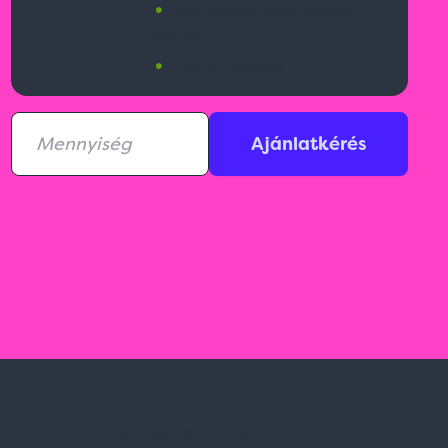
1 900 Ft
•
Nemzetközi raktárkészlet:
3051 db
•
Érkezik:
3936 db
Ajánlatkérés
Feliratkozás hírlevélre