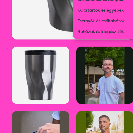
Kulcstartók és egyebek
Esernyők és esőkabátok
Ruházat és kiegészítők