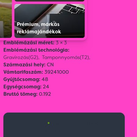
Prémium, márkás
Szín:
Szürke
reklámajándékok
Méret:
ø 8,5 x 13 cm
Emblémázási méret:
3 × 3
Emblémázási technológia:
Gravírozás(G2),
Tamponnyomás(T2),
Származási hely:
CN
Vámtarifaszám:
39241000
Gyűjtőcsomag:
48
Egységcsomag:
24
Bruttó tömeg:
0.192
•
Budapesti raktárkészlet:
232 db