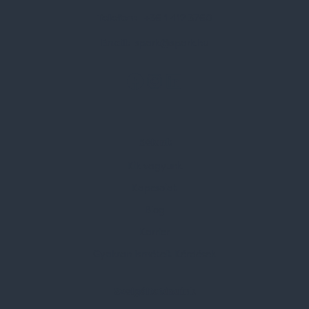
Telefon:
+36 1 412 3760
Email:
spark@spark.hu
Rólunk
Kik vagyunk
Kapcsolat
Blog
Karrier
Gyakran Ismételt Kérdések
Szolgáltatásaink