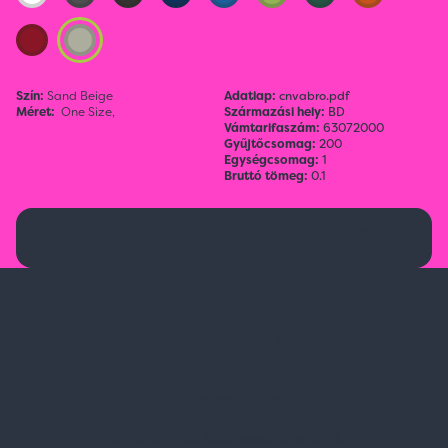
Szín:
Sand Beige
Adatlap:
cnvabro.pdf
Méret:
One Size,
Származási hely:
BD
Vámtarifaszám:
63072000
Gyűjtőcsomag:
200
Egységcsomag:
1
Bruttó tömeg:
0.1
Ez a termék jelenleg nem elérhető.
Spark Promotions Kft.
Címünk:
1135 Budapest, Jász u. 13.