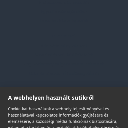
Professzionális tanácsadás
Egyedi reklámajándékok
Lapozható katalógusaink
Információk
Adatvédelmi nyilatkozat
Vásárlási és szállítási feltételek
Jogi közlemény és igénybevételi feltételek
Etikai és társadalmi felelősségvállalás
Feliratkozás hírlevélre
A webhelyen használt sütikről
Email címed:
Cookie-kat használunk a webhely teljesítményével és
használatával kapcsolatos információk gyűjtésére és
elemzésére, a közösségi média funkcióinak biztosítására,
elfogadom az adatvédelmi szabályzatot
valamint a tartalom és a hirdetések továbbfejlesztésére és