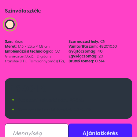
Színválaszték:
Szín:
Bézs
Származási hely:
CN
Méret:
17,3 × 23,5 × 1,8 cm
Vámtarifaszám:
48201030
Emblémázási technológia:
CO
Gyűjtőcsomag:
40
Gravírozás(CG3),
Digitális
Egységcsomag:
20
transfer(DT),
Tamponnyomás(T2),
Bruttó tömeg:
0.314
1 800 Ft
•
Budapesti raktárkészlet:
228 db
•
Nemzetközi raktárkészlet:
5273 db
Ajánlatkérés