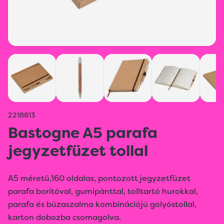
2218813
Bastogne A5 parafa
jegyzetfüzet tollal
A5 méretű,160 oldalas, pontozott jegyzetfüzet
parafa borítóval, gumipánttal, tolltartó hurokkal,
parafa és búzaszalma kombinációjú golyóstollal,
karton dobozba csomagolva.