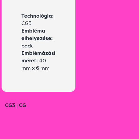
Technológia:
CG3
Embléma
elhelyezése:
back
Emblémázási
méret:
40
mm x 6 mm
CG3 | CG