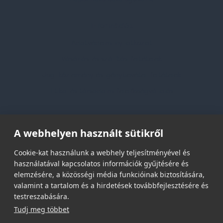
Információk
Adatvédelmi nyilatkozat
Vásárlási és szállítási feltételek
Jogi közlemény és igénybevételi feltételek
Etikai és társadalmi felelősségvállalás
Feliratkozás hírlevélre
A webhelyen használt sütikről
Email címed:
Cookie-kat használunk a webhely teljesítményével és
használatával kapcsolatos információk gyűjtésére és
elemzésére, a közösségi média funkcióinak biztosítására,
elfogadom az adatvédelmi szabályzatot
valamint a tartalom és a hirdetések továbbfejlesztésére és
testreszabására.
Tudj meg többet