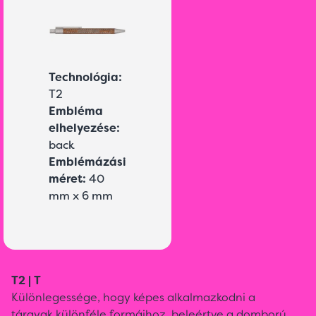
Technológia:
T2
Embléma
elhelyezése:
back
Emblémázási
méret:
40
mm x 6 mm
T2 | T
Különlegessége, hogy képes alkalmazkodni a
tárgyak különféle formáihoz, beleértve a domború,