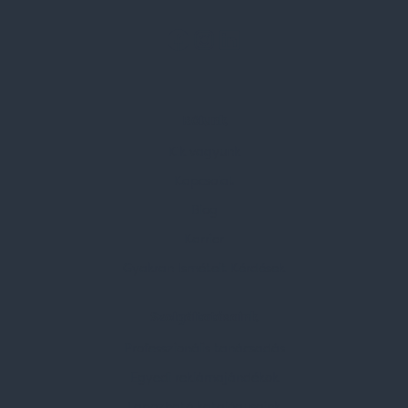
Rólunk
Kik vagyunk
Kapcsolat
Blog
Karrier
Gyakran Ismételt Kérdések
Szolgáltatásaink
Professzionális tanácsadás
Egyedi reklámajándékok
Lapozható katalógusaink