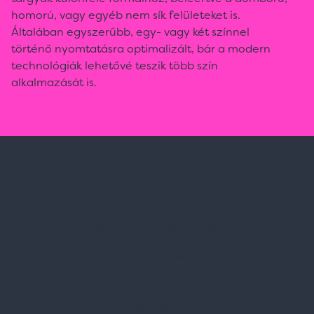
homorú, vagy egyéb nem sík felületeket is.
Általában egyszerűbb, egy- vagy két színnel
történő nyomtatásra optimalizált, bár a modern
technológiák lehetővé teszik több szín
alkalmazását is.
Spark Promotions Kft.
Címünk:
1135 Budapest, Jász u. 13.
Telefon:
+36 1 412 3760
Email:
spark@spark.hu