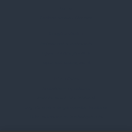
Karrier
Gyakran Ismételt Kérdések
Szolgáltatásaink
Professzionális tanácsadás
Egyedi reklámajándékok
Lapozható katalógusaink
Információk
Adatvédelmi nyilatkozat
Vásárlási és szállítási feltételek
Jogi közlemény és igénybevételi feltételek
Etikai és társadalmi felelősségvállalás