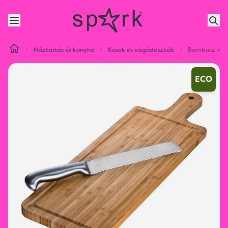
Háztartás és konyha
Kések és vágódeszkák
Bambusz vág
ECO