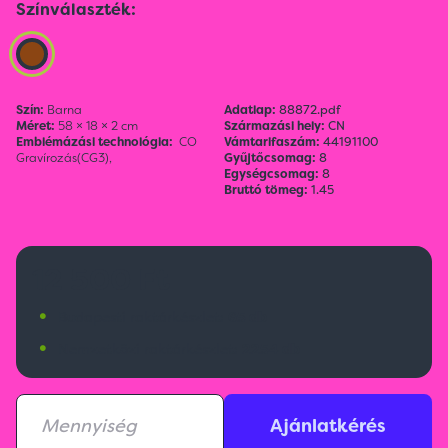
Színválaszték:
Szín:
Barna
Adatlap:
88872.pdf
Méret:
58 × 18 × 2 cm
Származási hely:
CN
Emblémázási technológia:
CO
Vámtarifaszám:
44191100
Gravírozás(CG3),
Gyűjtőcsomag:
8
Egységcsomag:
8
Bruttó tömeg:
1.45
12 500 Ft
•
Budapesti raktárkészlet:
65 db
•
Nemzetközi raktárkészlet:
2254 db
Ajánlatkérés