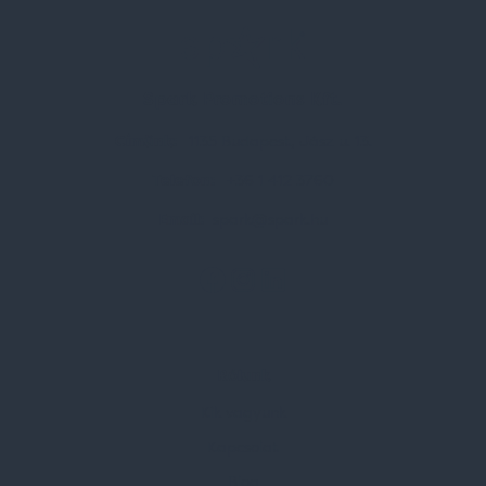
Spark Promotions Kft.
Címünk:
1135 Budapest, Jász u. 13.
Telefon:
+36 1 412 3760
Email:
spark@spark.hu
Rólunk
Kik vagyunk
Kapcsolat
Blog