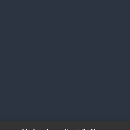
Karrier
Gyakran Ismételt Kérdések
Szolgáltatásaink
Professzionális tanácsadás
Egyedi reklámajándékok
Lapozható katalógusaink
Információk
Adatvédelmi nyilatkozat
Vásárlási és szállítási feltételek
Jogi közlemény és igénybevételi feltételek
Etikai és társadalmi felelősségvállalás
Feliratkozás hírlevélre