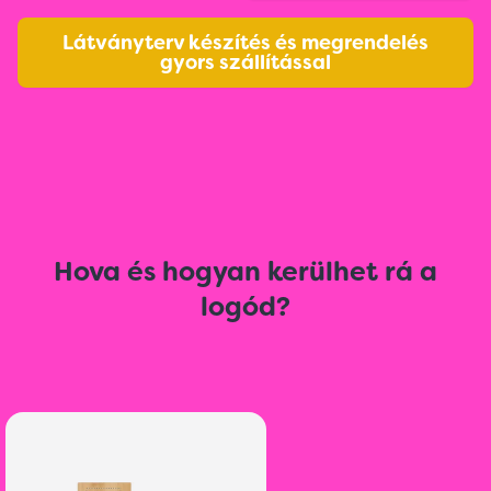
Látványterv készítés és megrendelés
gyors szállítással
Hova és hogyan kerülhet rá a
logód?