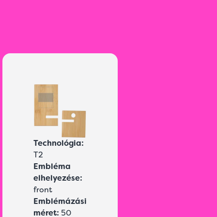
Technológia:
T2
Embléma
elhelyezése:
front
Emblémázási
méret:
50