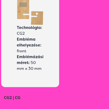
Technológia:
CG2
Embléma
elhelyezése:
front
Emblémázási
méret:
50
mm x 30 mm
CG2 | CG