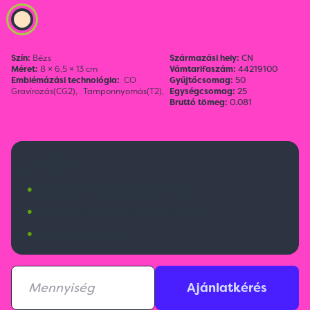
Szín:
Bézs
Származási hely:
CN
Méret:
8 × 6,5 × 13 cm
Vámtarifaszám:
44219100
Emblémázási technológia:
CO
Gyűjtőcsomag:
50
Gravírozás(CG2),
Tamponnyomás(T2),
Egységcsomag:
25
Bruttó tömeg:
0.081
540 Ft
•
Budapesti raktárkészlet:
1093 db
•
Nemzetközi raktárkészlet:
259 db
•
Érkezik:
20000 db
Ajánlatkérés