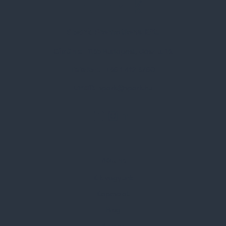
Spark Promotions Kft.
Címünk:
1135 Budapest, Jász u. 13.
Telefon:
+36 1 412 3760
Email:
spark@spark.hu
Rólunk
Kik vagyunk
Kapcsolat
Blog