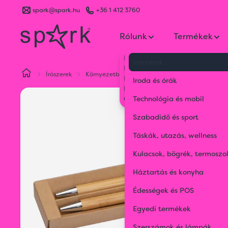
spark@spark.hu
+36 1 412 3760
Rólunk
Termékek
Kik vagyunk
Írószerek
Kapcsolat
Írószerek
Környezetbarát tollak
Bambusz írószer készl
Blog
Iroda és órák
Karrier
Gyakran Ismételt Kérdések
Technológia és mobil
Szabadidő és sport
Táskák, utazás, wellness
Kulacsok, bögrék, termoszo
Háztartás és konyha
Édességek és POS
Egyedi termékek
Szerszámok és lámpák