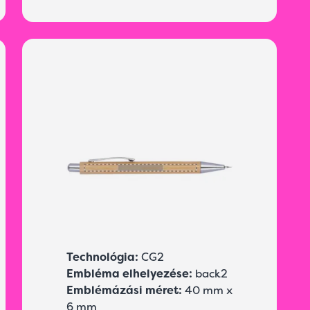
Technológia:
CG2
Embléma elhelyezése:
back2
Emblémázási méret:
40 mm x
6 mm