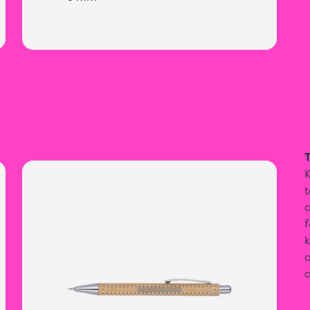
T
t
f
k
a
a