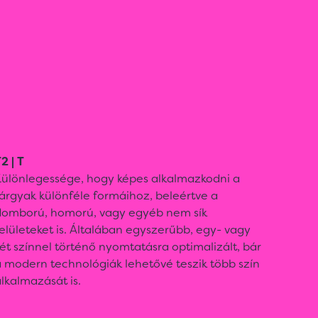
2 | T
Különlegessége, hogy képes alkalmazkodni a
árgyak különféle formáihoz, beleértve a
domború, homorú, vagy egyéb nem sík
elületeket is. Általában egyszerűbb, egy- vagy
ét színnel történő nyomtatásra optimalizált, bár
 modern technológiák lehetővé teszik több szín
lkalmazását is.