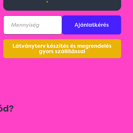
•
Érkezik:
20000 db
Ajánlatkérés
Látványterv készítés és megrendelés
gyors szállítással
ód?