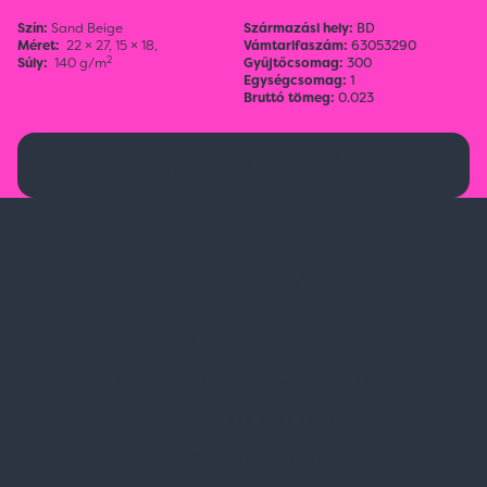
Szín:
Sand Beige
Származási hely:
BD
Méret:
22 × 27,
15 × 18,
Vámtarifaszám:
63053290
2
Súly:
140 g/m
Gyűjtőcsomag:
300
Egységcsomag:
1
Bruttó tömeg:
0.023
Ez a termék jelenleg nem elérhető.
Spark Promotions Kft.
Címünk:
1135 Budapest, Jász u. 13.
Telefon:
+36 1 412 3760
Email:
spark@spark.hu