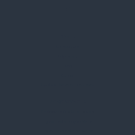
Rólunk
Kik vagyunk
Kapcsolat
Blog
Karrier
Gyakran Ismételt Kérdések
Szolgáltatásaink
Professzionális tanácsadás
Egyedi reklámajándékok
Lapozható katalógusaink