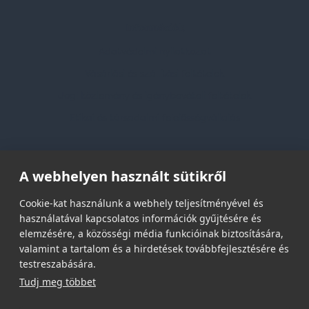
Információk
Adatvédelmi nyilatkozat
Vásárlási és szállítási feltételek
Jogi közlemény és igénybevételi feltételek
Etikai és társadalmi felelősségvállalás
Feliratkozás hírlevélre
A webhelyen használt sütikről
Email címed:
Cookie-kat használunk a webhely teljesítményével és
használatával kapcsolatos információk gyűjtésére és
elemzésére, a közösségi média funkcióinak biztosítására,
elfogadom az adatvédelmi szabályzatot
valamint a tartalom és a hirdetések továbbfejlesztésére és
testreszabására.
Tudj meg többet