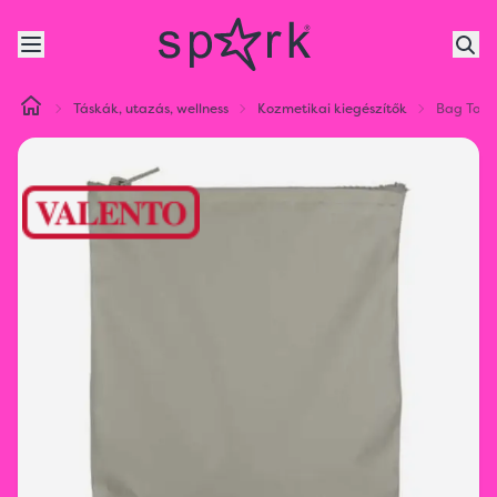
Táskák, utazás, wellness
Kozmetikai kiegészítők
Bag Tour