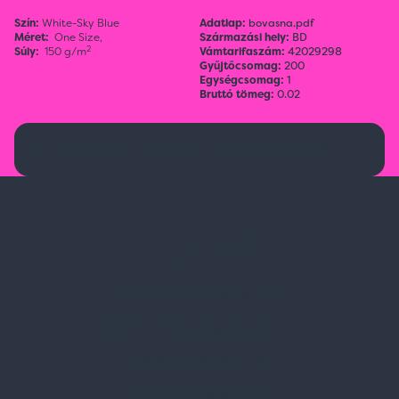
Szín:
White-Sky Blue
Adatlap:
bovasna.pdf
Méret:
One Size,
Származási hely:
BD
2
Súly:
150 g/m
Vámtarifaszám:
42029298
Gyűjtőcsomag:
200
Egységcsomag:
1
Bruttó tömeg:
0.02
Ez a termék jelenleg nem elérhető.
Spark Promotions Kft.
Címünk:
1135 Budapest, Jász u. 13.
Telefon:
+36 1 412 3760
Email:
spark@spark.hu