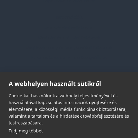
Lapozható katalógusaink
Információk
Adatvédelmi nyilatkozat
Vásárlási és szállítási feltételek
Jogi közlemény és igénybevételi feltételek
Etikai és társadalmi felelősségvállalás
Feliratkozás hírlevélre
A webhelyen használt sütikről
Email címed:
Cookie-kat használunk a webhely teljesítményével és
használatával kapcsolatos információk gyűjtésére és
elemzésére, a közösségi média funkcióinak biztosítására,
elfogadom az adatvédelmi szabályzatot
valamint a tartalom és a hirdetések továbbfejlesztésére és
testreszabására.
Tudj meg többet