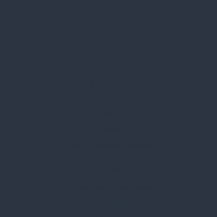
Rólunk
Kik vagyunk
Kapcsolat
Blog
Karrier
Gyakran Ismételt Kérdések
Szolgáltatásaink
Professzionális tanácsadás
Egyedi reklámajándékok