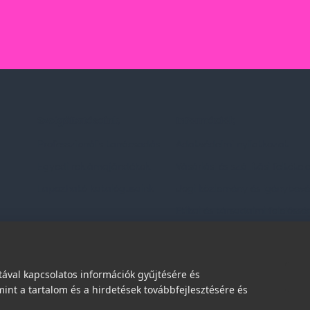
Szolgáltatásaink
Információk
Professzionális tanácsadás
Adatvédelmi nyilatkozat
Egyedi reklámajándékok
Vásárlási és szállítási feltétel
Lapozható katalógusaink
Jogi közlemény és igénybevéte
Etikai és társadalmi felelőssé
dések
ával kapcsolatos információk gyűjtésére és
int a tartalom és a hirdetések továbbfejlesztésére és
© 2026 | Minden jog fenntartva!
Spark Promotions Kft.