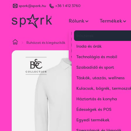
spark@spark.hu
+36 1 412 3760
Rólunk
Termékek
Kik vagyunk
Írószerek
Kapcsolat
Ruházat és kiegészítők
Hosszú ujjú póló
B&C Id.001 Ls
Blog
Iroda és órák
Karrier
Gyakran Ismételt Kérdések
Technológia és mobil
Szabadidő és sport
Táskák, utazás, wellness
Kulacsok, bögrék, termoszo
Háztartás és konyha
Édességek és POS
Egyedi termékek
Szerszámok és lámpák