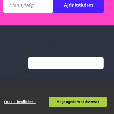
Ajánlatkérés
Feliratkozás hírlevélre
Email címed:
ek
li feltételek
elfogadom az adatvédelmi szabályzatot
gvállalás
Cookie-beállítások
Megengedem az összeset