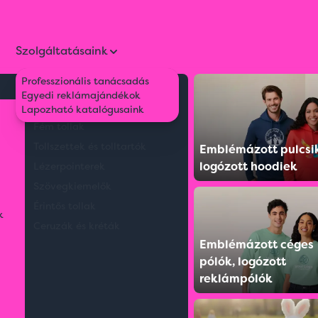
Szolgáltatásaink
Professzionális tanácsadás
Környezetbarát tollak
Egyedi reklámajándékok
l
Műanyag tollak
Lapozható katalógusaink
Fém tollak
Tollszettek és tolltartók
Emblémázott pulcsi
logózott hoodiek
Lézerpointerek
Szövegkiemelők
Érintős tollak
k
Ceruzák és kréták
Emblémázott céges
pólók, logózott
reklámpólók