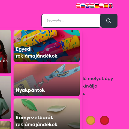
Egyedi
BO080106
reklámajándékok
B&C Id.001 Lsl
k és
A 100% pamut piqué hosszú ujjú póló melyet úgy
terveztek, hogy a megfelelő stílust kínálja
Nyakpántok
megfelelő áron nagy mennyiségben.
Színválaszték:
Környezetbarát
reklámajándékok