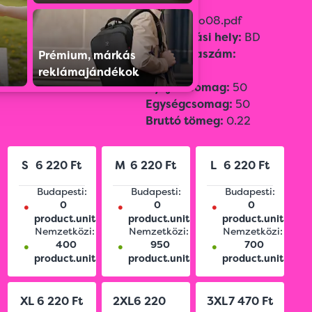
Szín:
White
Adatlap:
o08.pdf
Méret:
S,
M,
L,
XL,
2XL,
Származási hely:
BD
3XL,
4XL,
XS,
Vámtarifaszám:
Prémium, márkás
2
Súly:
180 g/m
61051000
reklámajándékok
Gyűjtőcsomag:
50
Egységcsomag:
50
Bruttó tömeg:
0.22
S
6 220 Ft
M
6 220 Ft
L
6 220 Ft
Budapesti:
Budapesti:
Budapesti:
•
•
•
0
0
0
product.unit
product.unit
product.unit
Nemzetközi:
Nemzetközi:
Nemzetközi:
•
•
•
400
950
700
product.unit
product.unit
product.unit
XL
6 220 Ft
2XL
6 220
3XL
7 470 Ft