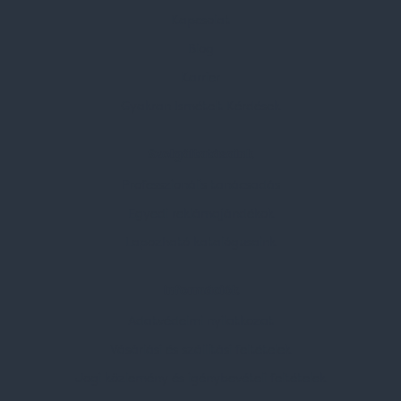
Kapcsolat
Blog
Karrier
Gyakran Ismételt Kérdések
Szolgáltatásaink
Professzionális tanácsadás
Egyedi reklámajándékok
Lapozható katalógusaink
Információk
Adatvédelmi nyilatkozat
Vásárlási és szállítási feltételek
Jogi közlemény és igénybevételi feltételek