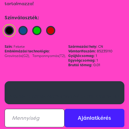
tartalmazza!
Színválaszték:
Szín:
Fekete
Származási hely:
CN
Emblémázási technológia:
Vámtarifaszám:
85235110
Gravírozás(G2),
Tamponnyomás(T2),
Gyűjtőcsomag:
1
Egységcsomag:
1
Bruttó tömeg:
0.01
Kérj ajánlatot!
Aktuális raktárkészletről érdeklődj az ajánlatkérésnél!
Ajánlatkérés