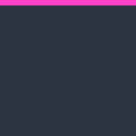
Spark Promotions Kft.
Címünk:
1135 Budapest, Jász u. 13.
Telefon:
+36 1 412 3760
Email:
spark@spark.hu
Rólunk
Kik vagyunk