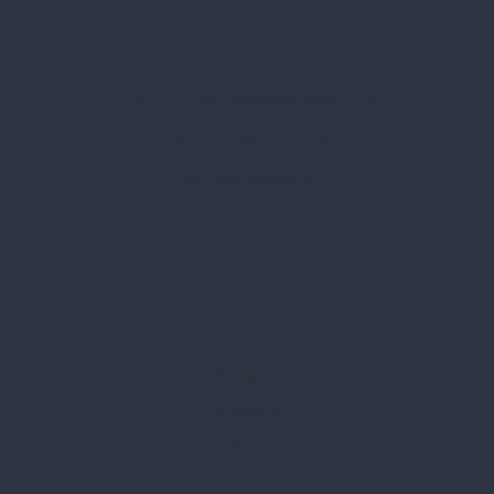
Spark Promotions Kft.
Címünk:
1135 Budapest, Jász u. 13.
Telefon:
+36 1 412 3760
Email:
spark@spark.hu
Rólunk
Kik vagyunk
Kapcsolat
Blog
Karrier