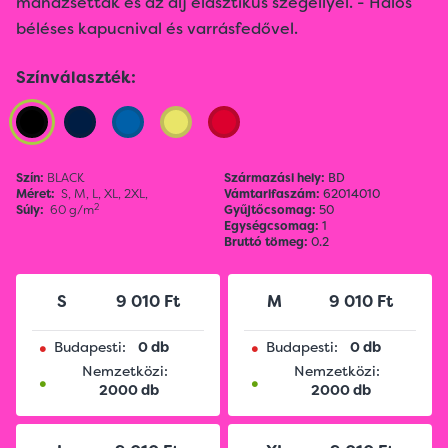
mandzsetták és az alj elasztikus szegéllyel. - Hálós
béléses kapucnival és varrásfedővel.
Színválaszték:
Szín:
BLACK
Származási hely:
BD
Méret:
S,
M,
L,
XL,
2XL,
Vámtarifaszám:
62014010
2
Súly:
60 g/m
Gyűjtőcsomag:
50
Egységcsomag:
1
Bruttó tömeg:
0.2
S
9 010 Ft
M
9 010 Ft
•
•
Budapesti:
0 db
Budapesti:
0 db
Nemzetközi:
Nemzetközi:
•
•
2000 db
2000 db