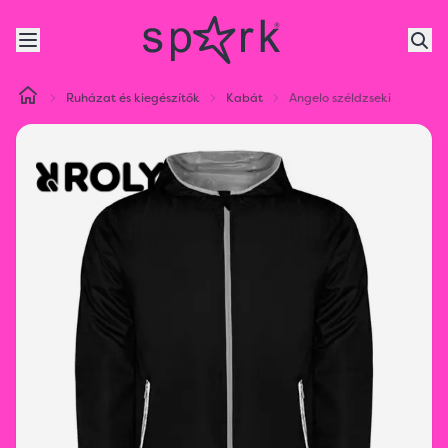
Ruházat és kiegészítők
Kabát
Angelo széldzseki