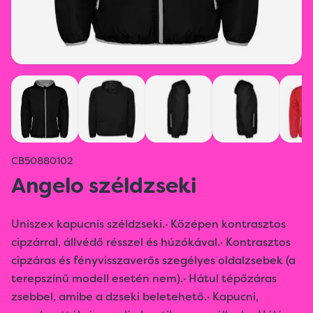
CB50880102
Angelo széldzseki
Uniszex kapucnis széldzseki.· Középen kontrasztos
cipzárral, állvédő résszel és húzókával.· Kontrasztos
cipzáras és fényvisszaverős szegélyes oldalzsebek (a
terepszínű modell esetén nem).· Hátul tépőzáras
zsebbel, amibe a dzseki beletehető.· Kapucni,