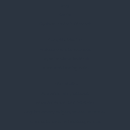
Blog
Karrier
Gyakran Ismételt Kérdések
Szolgáltatásaink
Professzionális tanácsadás
Egyedi reklámajándékok
Lapozható katalógusaink
Információk
Adatvédelmi nyilatkozat
Vásárlási és szállítási feltételek
Jogi közlemény és igénybevételi feltételek
Etikai és társadalmi felelősségvállalás