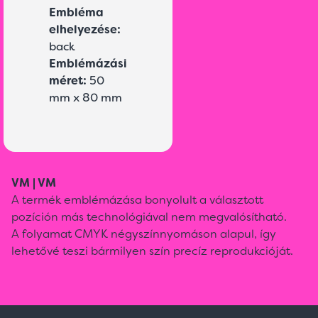
Embléma
elhelyezése:
back
Emblémázási
méret:
50
mm x 80 mm
VM | VM
A termék emblémázása bonyolult a választott
pozíción más technológiával nem megvalósítható.
A folyamat CMYK négyszínnyomáson alapul, így
lehetővé teszi bármilyen szín precíz reprodukcióját.