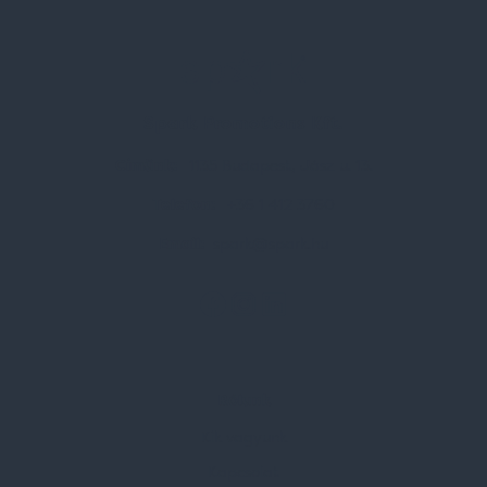
Spark Promotions Kft.
Címünk:
1135 Budapest, Jász u. 13.
Telefon:
+36 1 412 3760
Email:
spark@spark.hu
Rólunk
Kik vagyunk
Kapcsolat