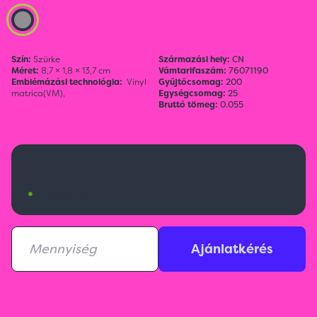
Szín:
Szürke
Származási hely:
CN
Méret:
8,7 × 1,8 × 13,7 cm
Vámtarifaszám:
76071190
Emblémázási technológia:
Vinyl
Gyűjtőcsomag:
200
matrica(VM),
Egységcsomag:
25
Bruttó tömeg:
0.055
415 Ft
•
Budapesti raktárkészlet:
99 db
Ajánlatkérés