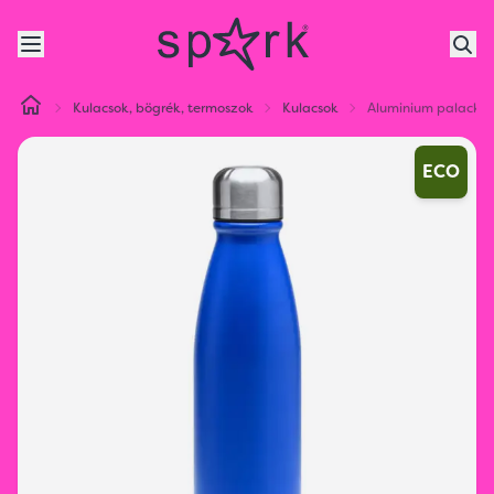
Kulacsok, bögrék, termoszok
Kulacsok
Aluminium palack
ECO