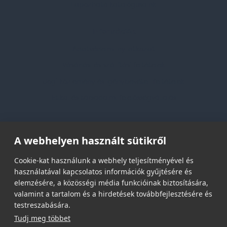
Lapozható katalógusaink
Információk
Adatvédelmi nyilatkozat
Vásárlási és szállítási feltételek
Jogi közlemény és igénybevételi feltételek
Etikai és társadalmi felelősségvállalás
Feliratkozás hírlevélre
A webhelyen használt sütikről
Email címed:
Cookie-kat használunk a webhely teljesítményével és
használatával kapcsolatos információk gyűjtésére és
elemzésére, a közösségi média funkcióinak biztosítására,
elfogadom az adatvédelmi szabályzatot
valamint a tartalom és a hirdetések továbbfejlesztésére és
testreszabására.
Tudj meg többet