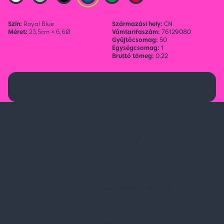
Szín:
Royal Blue
Származási hely:
CN
Méret:
23,5cm × 6,6Ø
Vámtarifaszám:
76129080
Gyűjtőcsomag:
50
Egységcsomag:
1
Bruttó tömeg:
0.22
Ez a termék jelenleg nem elérhető.
Spark Promotions Kft.
Címünk:
1135 Budapest, Jász u. 13.
Telefon:
+36 1 412 3760
Email:
spark@spark.hu