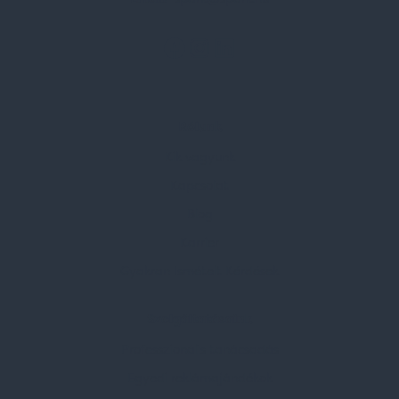
Rólunk
Kik vagyunk
Kapcsolat
Blog
Karrier
Gyakran Ismételt Kérdések
Szolgáltatásaink
Professzionális tanácsadás
Egyedi reklámajándékok