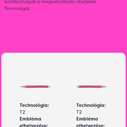
korlátozhatják a megvalósítható részletek
finomságát.
Technológia:
Technológia:
T2
T2
Embléma
Embléma
elhelyezése:
elhelyezése: