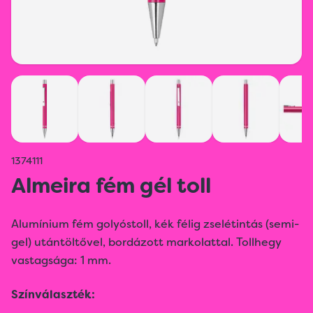
1374111
Almeira fém gél toll
Alumínium fém golyóstoll, kék félig zselétintás (semi-
gel) utántöltővel, bordázott markolattal. Tollhegy
vastagsága: 1 mm.
Színválaszték: