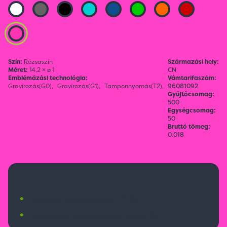
Szín:
Rózsaszín
Származási hely:
Méret:
14,2 × ⌀ 1
CN
Emblémázási technológia:
Vámtarifaszám:
Gravírozás(G0),
Gravírozás(G1),
Tamponnyomás(T2),
96081092
Gyűjtőcsomag:
500
Egységcsomag:
50
Bruttó tömeg:
0.018
370 Ft
•
Budapesti raktárkészlet:
1111 db
•
Nemzetközi raktárkészlet:
22344 db