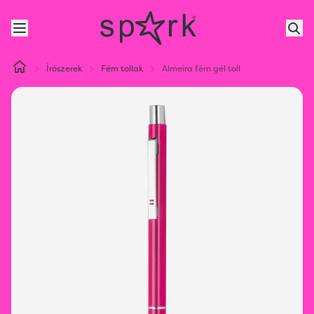
Írószerek
Fém tollak
Almeira fém gél toll