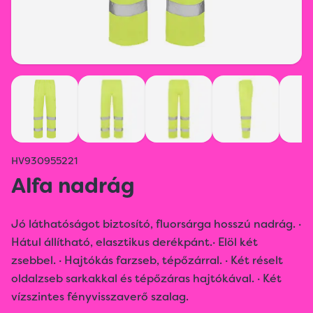
HV930955221
Alfa nadrág
Jó láthatóságot biztosító, fluorsárga hosszú nadrág. ·
Hátul állítható, elasztikus derékpánt.· Elöl két
zsebbel. · Hajtókás farzseb, tépőzárral. · Két réselt
oldalzseb sarkakkal és tépőzáras hajtókával. · Két
vízszintes fényvisszaverő szalag.