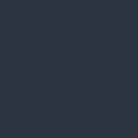
Címünk:
1135 Budapest, Jász u. 13.
Telefon:
+36 1 412 3760
Email:
spark@spark.hu
Rólunk
Kik vagyunk
Kapcsolat
Blog
Karrier
Gyakran Ismételt Kérdések