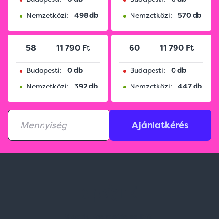
•
•
Nemzetközi:
498 db
Nemzetközi:
570 db
58
11 790 Ft
60
11 790 Ft
•
•
Budapesti:
0 db
Budapesti:
0 db
•
•
Nemzetközi:
392 db
Nemzetközi:
447 db
Ajánlatkérés
Spark Promotions Kft.