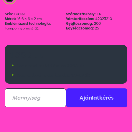
Szín:
Fekete
Származási hely:
CN
Méret:
16,6 × 6 × 2 cm
Vámtarifaszám:
42023210
Emblémázási technológia:
Gyűjtőcsomag:
200
Tamponnyomás(T2),
Egységcsomag:
25
1 350 Ft
•
Budapesti raktárkészlet:
2290 db
•
Nemzetközi raktárkészlet:
12289 db
Ajánlatkérés