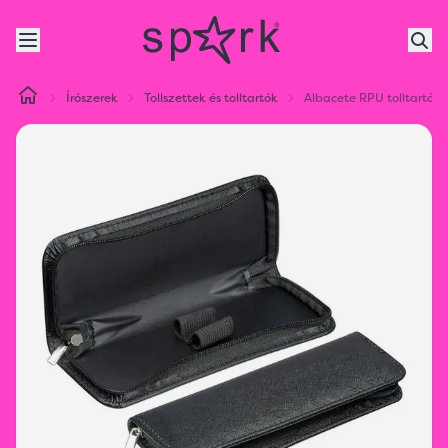
Írószerek
Tollszettek és tolltartók
Albacete RPU tolltartó