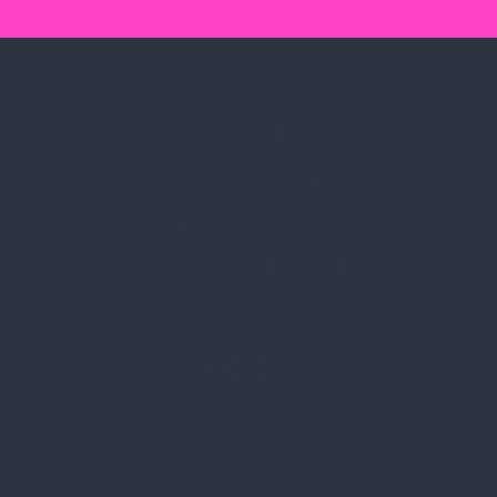
Spark Promotions Kft.
Címünk:
1135 Budapest, Jász u. 13.
Telefon:
+36 1 412 3760
Email:
spark@spark.hu
Rólunk