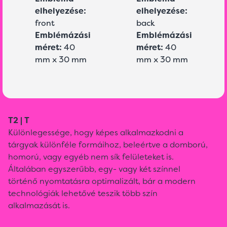
elhelyezése:
elhelyezése:
front
back
Emblémázási
Emblémázási
méret:
40
méret:
40
mm x 30 mm
mm x 30 mm
T2 | T
Különlegessége, hogy képes alkalmazkodni a
tárgyak különféle formáihoz, beleértve a domború,
homorú, vagy egyéb nem sík felületeket is.
Általában egyszerűbb, egy- vagy két színnel
történő nyomtatásra optimalizált, bár a modern
technológiák lehetővé teszik több szín
alkalmazását is.