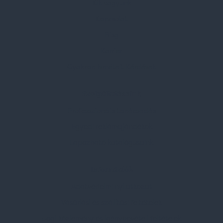
Kik vagyunk
Kapcsolat
Blog
Karrier
Gyakran Ismételt Kérdések
Szolgáltatásaink
Professzionális tanácsadás
Egyedi reklámajándékok
Lapozható katalógusaink
Információk
Adatvédelmi nyilatkozat
Vásárlási és szállítási feltételek
Jogi közlemény és igénybevételi feltételek