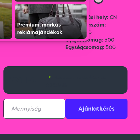
Szín:
Fehér
Származási hely:
CN
Prémium, márkás
Vámtarifaszám:
reklámajándékok
33049900
Gyűjtőcsomag:
500
Egységcsomag:
500
•
371 Ft
Budapesti raktárkészlet:
20859 db
Ajánlatkérés