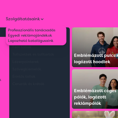
Szolgáltatásaink
Professzionális tanácsadás
Környezetbarát tollak
Egyedi reklámajándékok
balzsam
Műanyag tollak
Lapozható katalógusaink
Fém tollak
Tollszettek és tolltartók
Emblémázott pulcsi
logózott hoodiek
Lézerpointerek
Szövegkiemelők
Érintős tollak
k
Ceruzák és kréták
Emblémázott céges
pólók, logózott
reklámpólók