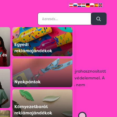
Egyedi
S0209845188-01
reklámajándékok
ajakbalzsam
k és
Vaníliás ajakbalzsam kocka alakú, újrahasznosított
ABS műanyag tartóban, SPF15 fényvédelemmel. A
Nyakpántok
termék állati eredetű összetevőket nem
tartalmaz.
Színválaszték:
Környezetbarát
reklámajándékok