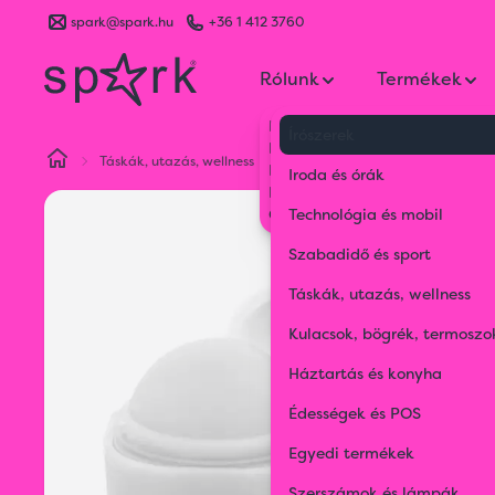
spark@spark.hu
+36 1 412 3760
Rólunk
Termékek
Kik vagyunk
Írószerek
Kapcsolat
Táskák, utazás, wellness
Kozmetikai kiegészítők
ajak
Blog
Iroda és órák
Karrier
Gyakran Ismételt Kérdések
Technológia és mobil
Szabadidő és sport
Táskák, utazás, wellness
Kulacsok, bögrék, termoszo
Háztartás és konyha
Édességek és POS
Egyedi termékek
Szerszámok és lámpák