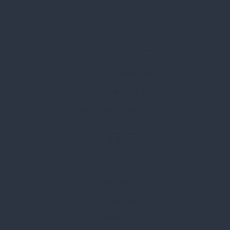
Spark Promotions Kft.
Címünk:
1135 Budapest, Jász u. 13.
Telefon:
+36 1 412 3760
Email:
spark@spark.hu
Rólunk
Kik vagyunk
Kapcsolat