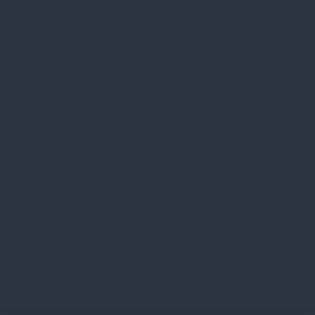
Blog
Karrier
Gyakran Ismételt Kérdések
Szolgáltatásaink
Professzionális tanácsadás
Egyedi reklámajándékok
Lapozható katalógusaink
Információk
Adatvédelmi nyilatkozat
Vásárlási és szállítási feltételek
Jogi közlemény és igénybevételi feltételek
Etikai és társadalmi felelősségvállalás