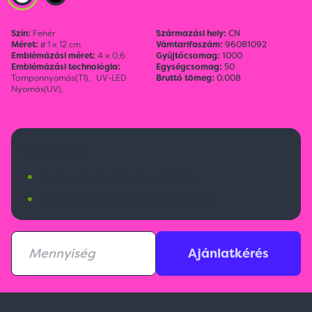
Szín:
Fehér
Származási hely:
CN
Méret:
ø 1 x 12 cm
Vámtarifaszám:
96081092
Emblémázási méret:
4 x 0,6
Gyűjtőcsomag:
1000
Emblémázási technológia:
Egységcsomag:
50
Tamponnyomás(T1),
UV-LED
Bruttó tömeg:
0.008
Nyomás(UV),
130 Ft
•
Budapesti raktárkészlet:
1413 db
•
Nemzetközi raktárkészlet:
98013 db
Ajánlatkérés