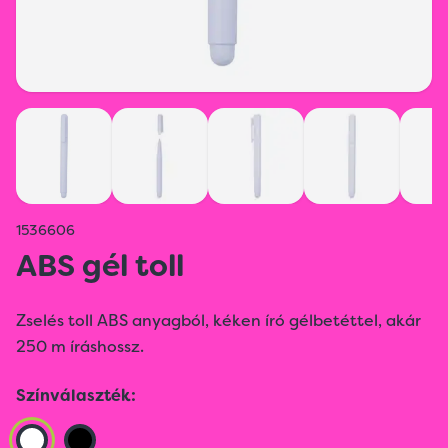
1536606
ABS gél toll
Zselés toll ABS anyagból, kéken író gélbetéttel, akár
250 m íráshossz.
Színválaszték: