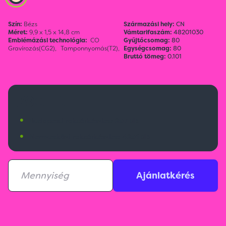
Szín:
Bézs
Származási hely:
CN
Méret:
9,9 x 1,5 x 14,8 cm
Vámtarifaszám:
48201030
Emblémázási technológia:
CO
Gyűjtőcsomag:
80
Gravírozás(CG2),
Tamponnyomás(T2),
Egységcsomag:
80
Bruttó tömeg:
0.101
790 Ft
•
Budapesti raktárkészlet:
257 db
•
Nemzetközi raktárkészlet:
4251 db
Ajánlatkérés