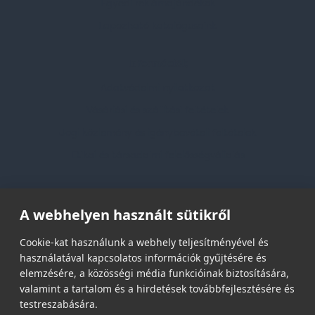
Egyedi reklámajándékok
Lapozható katalógusaink
Információk
Adatvédelmi nyilatkozat
Vásárlási és szállítási feltételek
Jogi közlemény és igénybevételi feltételek
Etikai és társadalmi felelősségvállalás
Feliratkozás hírlevélre
A webhelyen használt sütikről
Email címed:
Cookie-kat használunk a webhely teljesítményével és
használatával kapcsolatos információk gyűjtésére és
elemzésére, a közösségi média funkcióinak biztosítására,
elfogadom az adatvédelmi szabályzatot
valamint a tartalom és a hirdetések továbbfejlesztésére és
testreszabására.