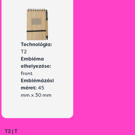
Technológia:
T2
Embléma
elhelyezése:
front
Emblémázási
méret:
45
mm x 30 mm
T2 | T