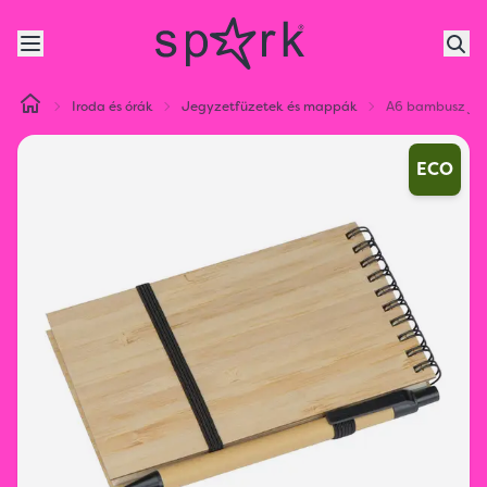
Iroda és órák
Jegyzetfüzetek és mappák
A6 bambusz jeg
ECO