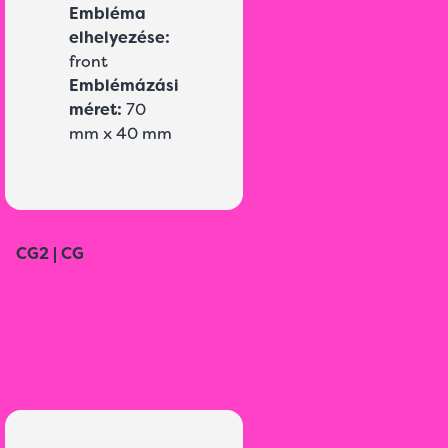
Embléma
elhelyezése:
front
Emblémázási
méret:
70
mm x 40 mm
CG2 | CG