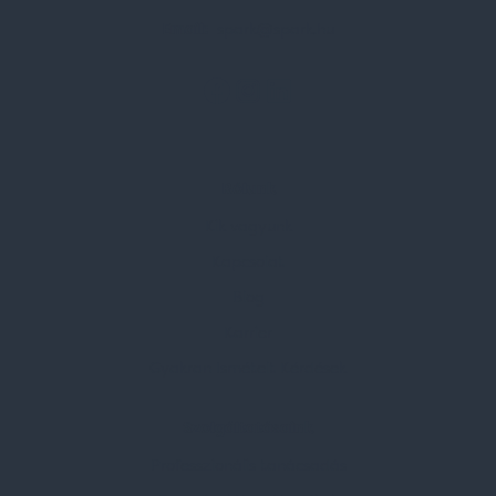
Email:
spark@spark.hu
Rólunk
Kik vagyunk
Kapcsolat
Blog
Karrier
Gyakran Ismételt Kérdések
Szolgáltatásaink
Professzionális tanácsadás