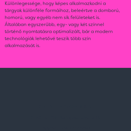
Különlegessége, hogy képes alkalmazkodni a
tárgyak különféle formáihoz, beleértve a domború,
homorú, vagy egyéb nem sík felületeket is.
Általában egyszerűbb, egy- vagy két színnel
történő nyomtatásra optimalizált, bár a modern
technológiák lehetővé teszik több szín
alkalmazását is.
Spark Promotions Kft.
Címünk:
1135 Budapest, Jász u. 13.
Telefon:
+36 1 412 3760