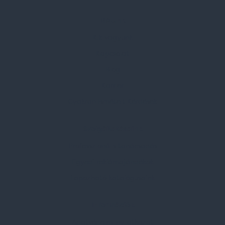
Rólunk
Kik vagyunk
Kapcsolat
Blog
Karrier
Gyakran Ismételt Kérdések
Szolgáltatásaink
Professzionális tanácsadás
Egyedi reklámajándékok
Lapozható katalógusaink
Információk
Adatvédelmi nyilatkozat