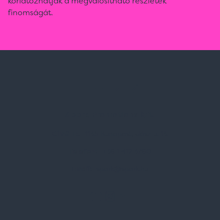
korlátozhatják a megvalósítható részletek
finomságát.
Spark Promotions Kft.
Címünk:
1135 Budapest, Jász u. 13.
Telefon:
+36 1 412 3760
Email:
spark@spark.hu