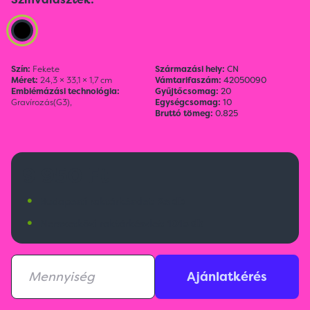
Szín:
Fekete
Származási hely:
CN
Méret:
24,3 × 33,1 × 1,7 cm
Vámtarifaszám:
42050090
Emblémázási technológia:
Gyűjtőcsomag:
20
Gravírozás(G3),
Egységcsomag:
10
Bruttó tömeg:
0.825
9 950 Ft
•
Budapesti raktárkészlet:
25 db
•
Nemzetközi raktárkészlet:
1015 db
Ajánlatkérés