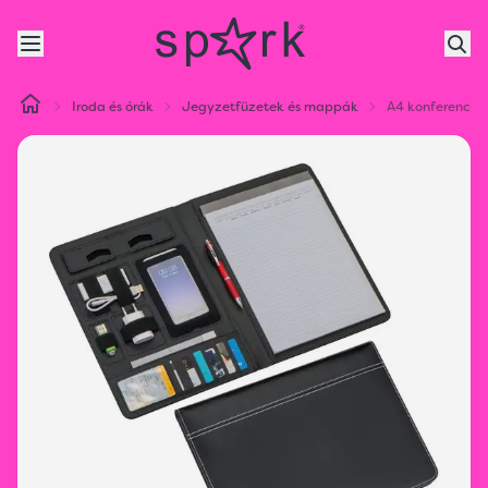
Iroda és órák
Jegyzetfüzetek és mappák
A4 konferenci