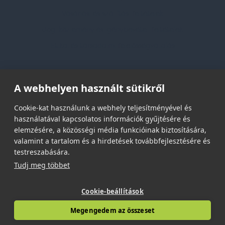
Vásárlási és szállítási feltételek
Jogi közlemény és igénybevételi feltételek
Etikai és társadalmi felelősségvállalás
Feliratkozás hírlevélre
A webhelyen használt sütikről
Email címed:
Cookie-kat használunk a webhely teljesítményével és
használatával kapcsolatos információk gyűjtésére és
elemzésére, a közösségi média funkcióinak biztosítására,
elfogadom az adatvédelmi szabályzatot
valamint a tartalom és a hirdetések továbbfejlesztésére és
testreszabására.
Tudj meg többet
Cookie-beállítások
© 2026 | Minden jog fenntartva!
Megengedem az összeset
Spark Promotions Kft.