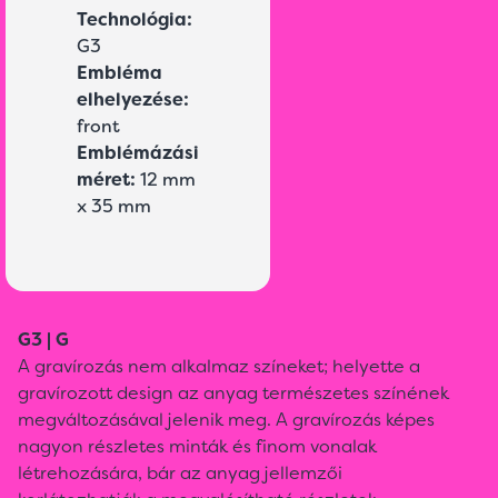
Technológia:
G3
Embléma
elhelyezése:
front
Emblémázási
méret:
12 mm
x 35 mm
G3 | G
A gravírozás nem alkalmaz színeket; helyette a
gravírozott design az anyag természetes színének
megváltozásával jelenik meg. A gravírozás képes
nagyon részletes minták és finom vonalak
létrehozására, bár az anyag jellemzői