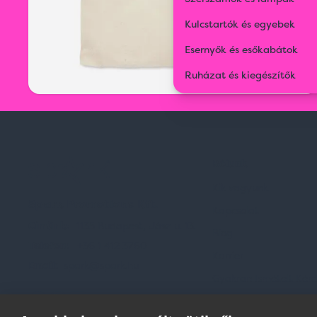
Kulcstartók és egyebek
Esernyők és esőkabátok
Ruházat és kiegészítők
Rólunk
Kik vagyunk
Spark Promotions Kft.
Kapcsolat
Címünk:
1135 Budapest, Jász u. 13.
Blog
Telefon:
+36 1 412 3760
Karrier
Email:
spark@spark.hu
Gyakran Ismételt Kér