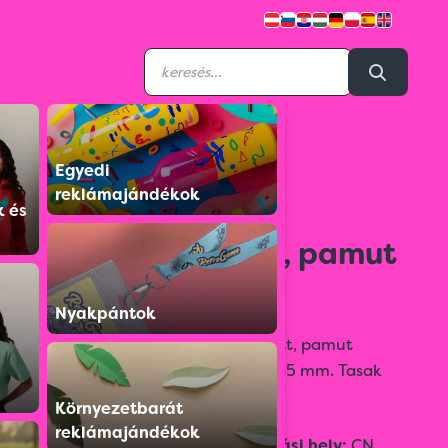
Egyedi
M24083034
reklámajándékok
5 darabos pezsgő
k és
fürdőbomba szett, pamut
tasakban.
Nyakpántok
5 darabos pezsgő fürdőbomba szett, pamut
tasakban. Fürdőgolyók átmérője: 45 mm. Tasak
mérete: 100*160 mm.
Környezetbarát
reklámajándékok
Méret:
Fürdőgolyók ø45
Származási hely:
CN