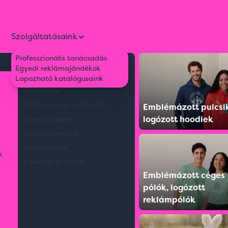
Szolgáltatásaink
Professzionális tanácsadás
Környezetbarát tollak
Egyedi reklámajándékok
Műanyag tollak
Lapozható katalógusaink
Fém tollak
Tollszettek és tolltartók
Emblémázott pulcsi
logózott hoodiek
Lézerpointerek
Szövegkiemelők
Érintős tollak
k
Ceruzák és kréták
Emblémázott céges
pólók, logózott
reklámpólók