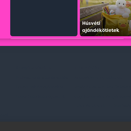
Húsvéti
ajándékötletek
Szolgáltatásaink
Információk
Professzionális tanácsadás
Adatvédelmi nyilatkozat
Egyedi reklámajándékok
Vásárlási és szállítási feltétel
Lapozható katalógusaink
Jogi közlemény és igénybevéte
Etikai és társadalmi felelőssé
dések