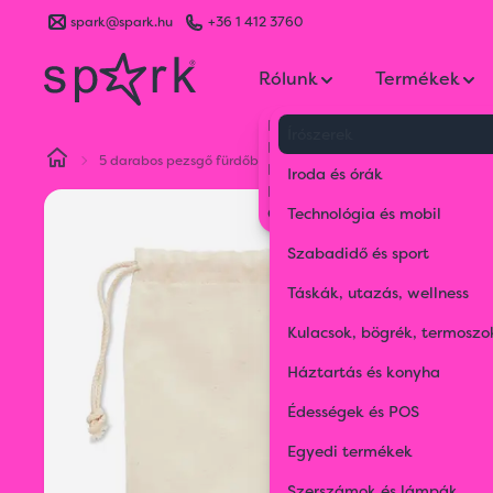
spark@spark.hu
+36 1 412 3760
Rólunk
Termékek
Kik vagyunk
Írószerek
Kapcsolat
5 darabos pezsgő fürdőbomba szett, pamut tasakban.
Blog
Iroda és órák
Karrier
Gyakran Ismételt Kérdések
Technológia és mobil
Szabadidő és sport
Táskák, utazás, wellness
Kulacsok, bögrék, termoszo
Háztartás és konyha
Édességek és POS
Egyedi termékek
Szerszámok és lámpák