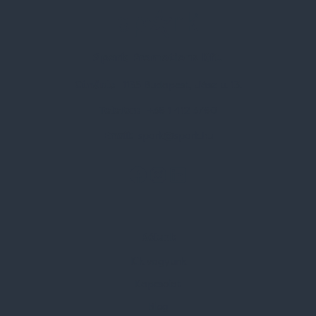
Spark Promotions Kft.
Címünk:
1135 Budapest, Jász u. 13.
Telefon:
+36 1 412 3760
Email:
spark@spark.hu
Rólunk
Kik vagyunk
Kapcsolat
Blog