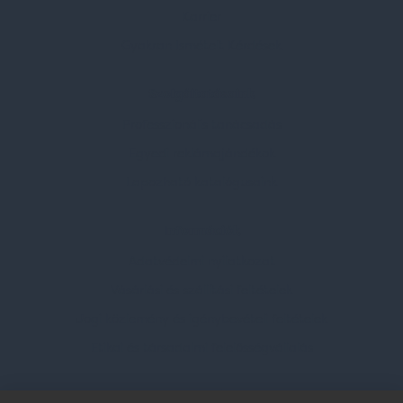
Karrier
Gyakran Ismételt Kérdések
Szolgáltatásaink
Professzionális tanácsadás
Egyedi reklámajándékok
Lapozható katalógusaink
Információk
Adatvédelmi nyilatkozat
Vásárlási és szállítási feltételek
Jogi közlemény és igénybevételi feltételek
Etikai és társadalmi felelősségvállalás
Feliratkozás hírlevélre