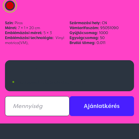
Szín:
Piros
Származási hely:
CN
Méret:
7 × 1 × 20 cm
Vámtarifaszám:
95051090
Emblémázási méret:
5 × 3
Gyűjtőcsomag:
1000
Emblémázási technológia:
Vinyl
Egységcsomag:
50
matrica(VM),
Bruttó tömeg:
0.011
490 Ft
•
Budapesti raktárkészlet:
339 db
Ajánlatkérés