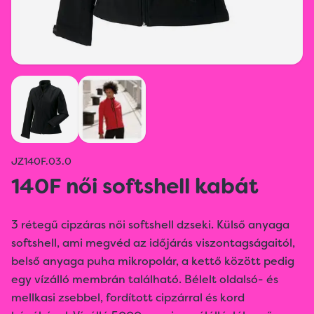
JZ140F.03.0
140F női softshell kabát
3 rétegű cipzáras női softshell dzseki. Külső anyaga
softshell, ami megvéd az időjárás viszontagságaitól,
belső anyaga puha mikropolár, a kettő között pedig
egy vízálló membrán található. Bélelt oldalsó- és
mellkasi zsebbel, fordított cipzárral és kord