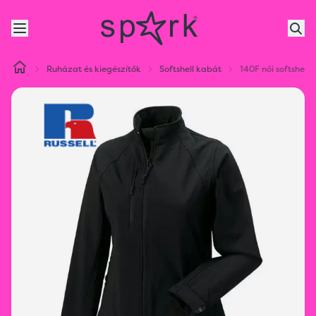
Ruházat és kiegészítők
Softshell kabát
140F női softshell