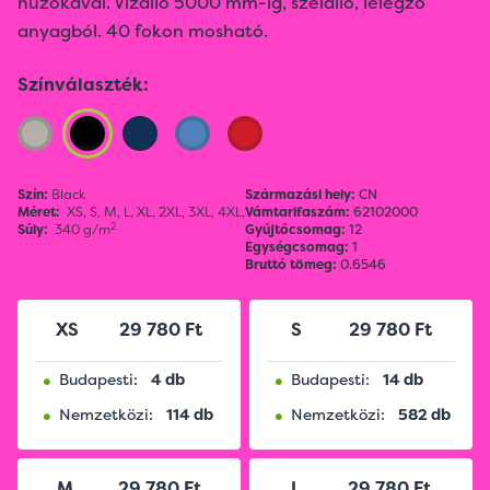
húzókával. Vízálló 5000 mm-ig, szélálló, lélegző
anyagból. 40 fokon mosható.
Színválaszték:
Szín:
Black
Származási hely:
CN
Méret:
XS,
S,
M,
L,
XL,
2XL,
3XL,
4XL,
Vámtarifaszám:
62102000
2
Súly:
340 g/m
Gyűjtőcsomag:
12
Egységcsomag:
1
Bruttó tömeg:
0.6546
XS
29 780 Ft
S
29 780 Ft
•
•
Budapesti:
4 db
Budapesti:
14 db
•
•
Nemzetközi:
114 db
Nemzetközi:
582 db
M
29 780 Ft
L
29 780 Ft