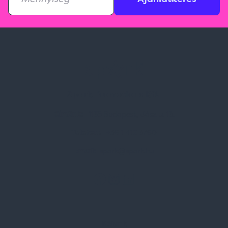
Spark Promotions Kft.
Címünk:
1135 Budapest, Jász u. 13.
Telefon:
+36 1 412 3760
Email:
spark@spark.hu
Rólunk