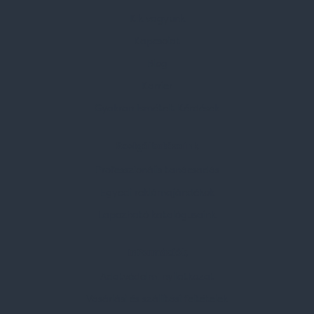
Kik vagyunk
Kapcsolat
Blog
Karrier
Gyakran Ismételt Kérdések
Szolgáltatásaink
Professzionális tanácsadás
Egyedi reklámajándékok
Lapozható katalógusaink
Információk
Adatvédelmi nyilatkozat
Vásárlási és szállítási feltételek