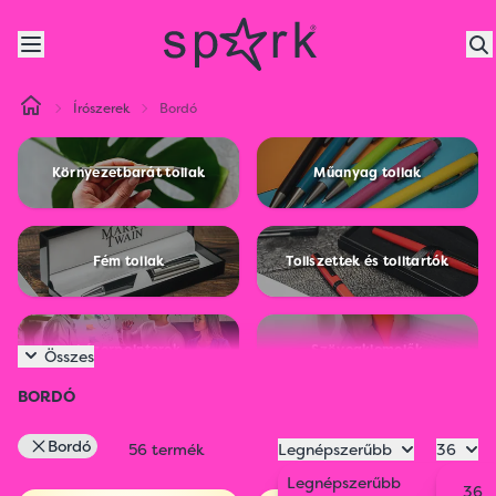
Írószerek
Bordó
Környezetbarát tollak
Műanyag tollak
Fém tollak
Tollszettek és tolltartók
Lézerpointerek
Szövegkiemelők
Összes
BORDÓ
Érintős tollak
Ceruzák és kréták
Bordó
56 termék
Legnépszerűbb
36
Legnépszerűbb
36