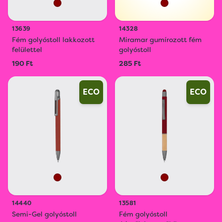
13639
14328
Fém golyóstoll lakkozott
Miramar gumírozott fém
felülettel
golyóstoll
190 Ft
285 Ft
ECO
ECO
14440
13581
Semi-Gel golyóstoll
Fém golyóstoll