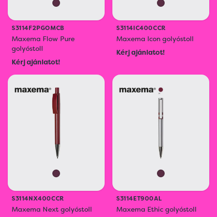
S3114F2PGOMCB
S3114IC400CCR
Maxema Flow Pure
Maxema Icon golyóstoll
golyóstoll
Kérj ajánlatot!
Kérj ajánlatot!
S3114NX400CCR
S3114ET900AL
Maxema Next golyóstoll
Maxema Ethic golyóstoll