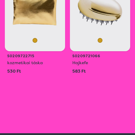
S0209722715
S0209721066
kozmetikai táska
Hajkefe
530 Ft
583 Ft