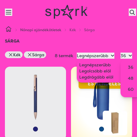
Nőnapi ajándékötletek
Kék
Sárga
SÁRGA
Kék
Sárga
8 termék
Legnépszerűbb
36
Legnépszerűbb
36
Legolcsóbb elöl
ONLINE
Legdrágább elöl
LÁTVÁNYTERVEZŐ
48
ÉS RENDELÉS
60