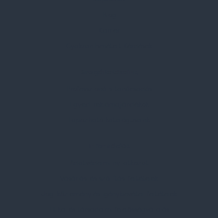
Blog
Karrier
Gyakran Ismételt Kérdések
Szolgáltatásaink
Professzionális tanácsadás
Egyedi reklámajándékok
Lapozható katalógusaink
Információk
Adatvédelmi nyilatkozat
Vásárlási és szállítási feltételek
Jogi közlemény és igénybevételi feltételek
Etikai és társadalmi felelősségvállalás