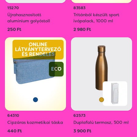
15270
83583
Újrahasznosított
Tritánból készült sport
alumínium golyóstoll
ivópalack, 1000 ml
250 Ft
2 980 Ft
ONLINE
LÁTVÁNYTERVEZŐ
ÉS RENDELÉS
ECO
64310
62573
Cipzáras kozmetikai táska
Duplafalú termosz, 500 ml
440 Ft
3 900 Ft