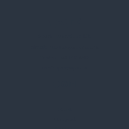
Spark Promotions Kft.
Címünk:
1135 Budapest, Jász u. 13.
Telefon:
+36 1 412 3760
Email:
spark@spark.hu
Rólunk
Kik vagyunk
Kapcsolat