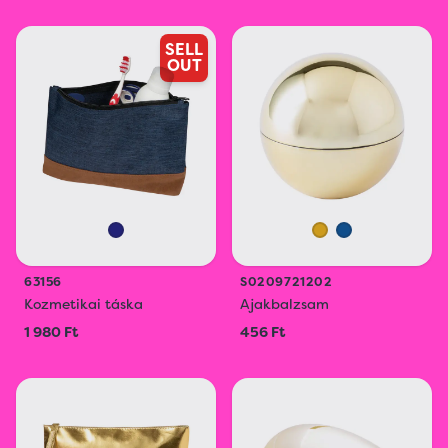
SELL
OUT
63156
S0209721202
Kozmetikai táska
Ajakbalzsam
1 980 Ft
456 Ft