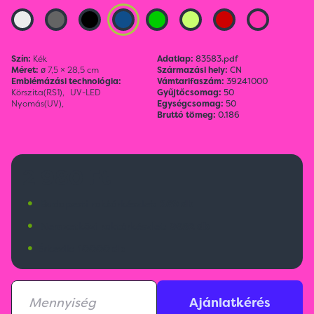
Szín:
Kék
Adatlap:
83583.pdf
Méret:
ø 7,5 × 28,5 cm
Származási hely:
CN
Emblémázási technológia:
Vámtarifaszám:
39241000
Körszita(RS1),
UV-LED
Gyűjtőcsomag:
50
Nyomás(UV),
Egységcsomag:
50
Bruttó tömeg:
0.186
2 980 Ft
•
Budapesti raktárkészlet:
269 db
•
Nemzetközi raktárkészlet:
9682 db
•
Érkezik:
10000 db
Ajánlatkérés