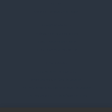
Karrier
Gyakran Ismételt Kérdések
Szolgáltatásaink
Professzionális tanácsadás
Egyedi reklámajándékok
Lapozható katalógusaink
Információk
Adatvédelmi nyilatkozat
Vásárlási és szállítási feltételek
Jogi közlemény és igénybevételi feltételek
Etikai és társadalmi felelősségvállalás
Feliratkozás hírlevélre