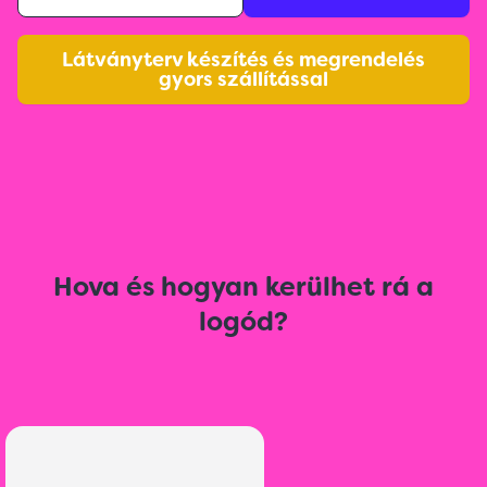
Látványterv készítés és megrendelés
gyors szállítással
Hova és hogyan kerülhet rá a
logód?