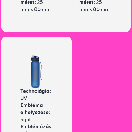
méret:
25
méret:
25
mm x 80 mm
mm x 80 mm
Technológia:
UV
Embléma
elhelyezése:
right
Emblémázási