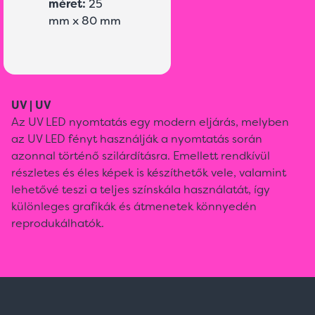
méret:
25
mm x 80 mm
UV | UV
Az UV LED nyomtatás egy modern eljárás, melyben
az UV LED fényt használják a nyomtatás során
azonnal történő szilárdításra. Emellett rendkívül
részletes és éles képek is készíthetők vele, valamint
lehetővé teszi a teljes színskála használatát, így
különleges grafikák és átmenetek könnyedén
reprodukálhatók.