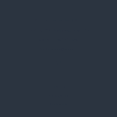
Spark Promotions Kft.
Címünk:
1135 Budapest, Jász u. 13.
Telefon:
+36 1 412 3760
Email:
spark@spark.hu
Rólunk
Kik vagyunk
Kapcsolat
Blog