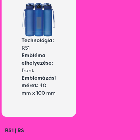
Technológia:
RS1
Embléma
elhelyezése:
front
Emblémázási
méret:
40
mm x 100 mm
RS1 | RS