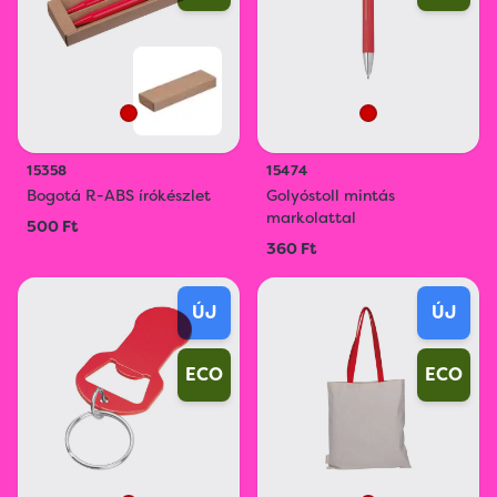
15358
15474
Bogotá R-ABS írókészlet
Golyóstoll mintás
markolattal
500 Ft
360 Ft
ÚJ
ÚJ
ECO
ECO