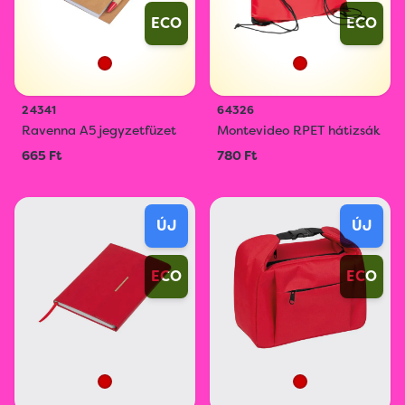
ECO
ECO
24341
64326
Ravenna A5 jegyzetfüzet
Montevideo RPET hátizsák
665 Ft
780 Ft
ÚJ
ÚJ
ECO
ECO