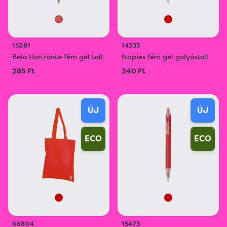
15281
14333
Belo Horizonte fém gél toll
Naples fém gél golyóstoll
285 Ft
240 Ft
ÚJ
ÚJ
ECO
ECO
66804
15473