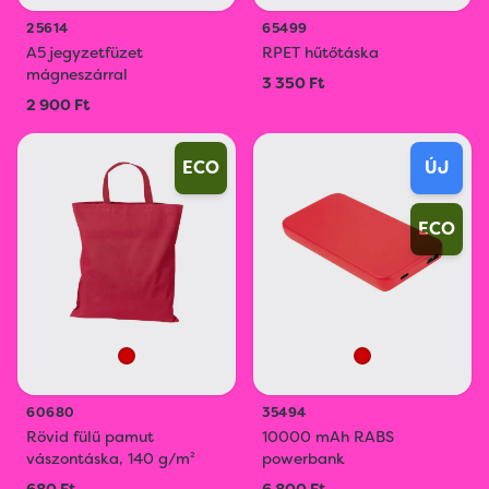
25614
65499
A5 jegyzetfüzet
RPET hűtőtáska
mágneszárral
3 350 Ft
2 900 Ft
ECO
ÚJ
ECO
60680
35494
Rövid fülű pamut
10000 mAh RABS
vászontáska, 140 g/m²
powerbank