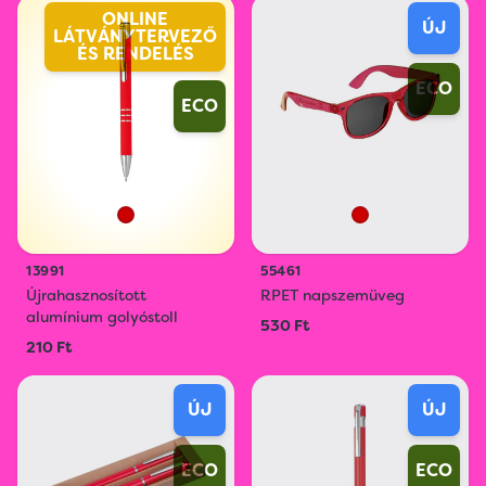
ONLINE
ÚJ
LÁTVÁNYTERVEZŐ
ÉS RENDELÉS
ECO
ECO
13991
55461
Újrahasznosított
RPET napszemüveg
alumínium golyóstoll
530 Ft
210 Ft
ÚJ
ÚJ
ECO
ECO