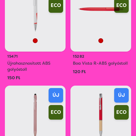
ECO
ECO
15471
15282
Újrahasznosított ABS
Boa Vista R-ABS golyóstoll
golyóstoll
120 Ft
150 Ft
ÚJ
ÚJ
ECO
ECO