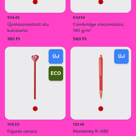
95445
65454
Újrahasznosított alu
Cambridge vászontáska,
kulcstartó
140 g/m²
180 Ft
560 Ft
ÚJ
ÚJ
ECO
10620
15246
Figurás ceruza
Monterrey R-ABS