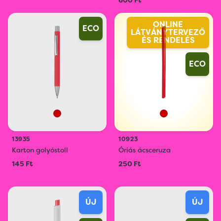
600 Ft
ONLINE
ECO
LÁTVÁNYTERVEZŐ
ÉS RENDELÉS
ECO
13935
10923
Karton golyóstoll
Óriás ácsceruza
145 Ft
250 Ft
ÚJ
ÚJ