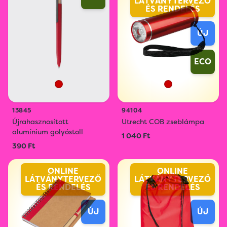
LÁTVÁNYTERVEZŐ
ÉS RENDELÉS
ÚJ
ECO
13845
94104
Újrahasznosított
Utrecht COB zseblámpa
alumínium golyóstoll
1 040 Ft
390 Ft
ONLINE
ONLINE
LÁTVÁNYTERVEZŐ
LÁTVÁNYTERVEZŐ
ÉS RENDELÉS
ÉS RENDELÉS
ÚJ
ÚJ