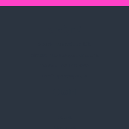
Spark Promotions Kft.
Címünk:
1135 Budapest, Jász u. 13.
Telefon:
+36 1 412 3760
Email:
spark@spark.hu
Rólunk
Kik vagyunk