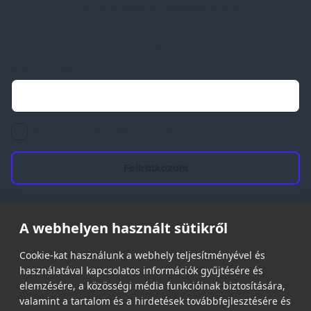
Etikai és társadalmi felelősségvállalás
Feliratkozás hírlevélre
Email címed:
elfogadom az adatvédelmi szabályzatot
A webhelyen használt sütikről
© 2026 | Minden jog fenntartva!
Spark Promotions Kft.
Cookie-kat használunk a webhely teljesítményével és
használatával kapcsolatos információk gyűjtésére és
elemzésére, a közösségi média funkcióinak biztosítására,
valamint a tartalom és a hirdetések továbbfejlesztésére és