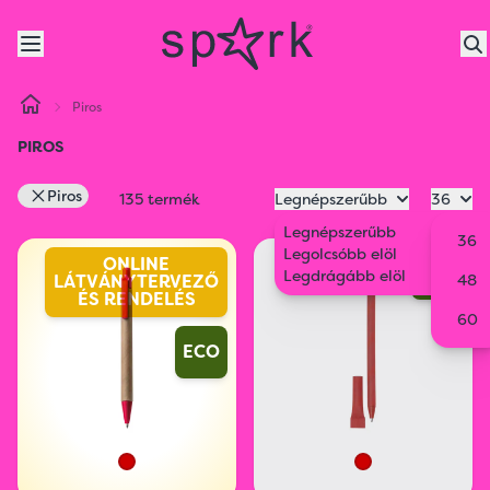
Piros
PIROS
Piros
135 termék
Legnépszerűbb
36
Legnépszerűbb
36
Legolcsóbb elöl
ONLINE
ECO
Legdrágább elöl
LÁTVÁNYTERVEZŐ
48
ÉS RENDELÉS
60
ECO