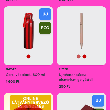
680 Ft
6 800 Ft
ÚJ
ECO
84247
15270
Cork ivópalack, 600 ml
Újrahasznosított
alumínium golyóstoll
1 600 Ft
250 Ft
ONLINE
ÚJ
LÁTVÁNYTERVEZŐ
ÉS RENDELÉS