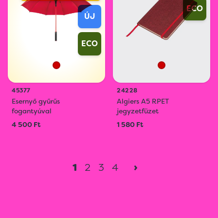
ECO
ÚJ
ECO
45377
24228
Esernyő gyűrűs
Algiers A5 RPET
fogantyúval
jegyzetfüzet
4 500 Ft
1 580 Ft
1
2
3
4
›