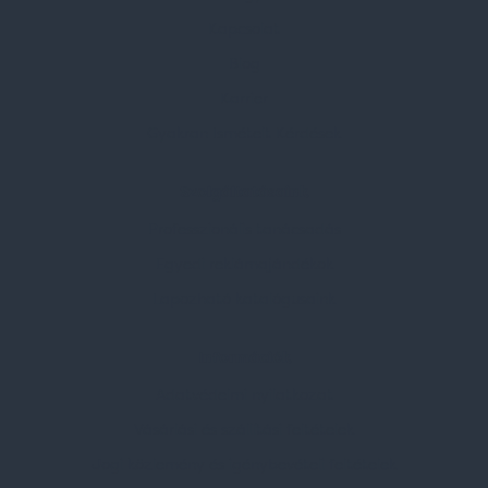
Kapcsolat
Blog
Karrier
Gyakran Ismételt Kérdések
Szolgáltatásaink
Professzionális tanácsadás
Egyedi reklámajándékok
Lapozható katalógusaink
Információk
Adatvédelmi nyilatkozat
Vásárlási és szállítási feltételek
Jogi közlemény és igénybevételi feltételek