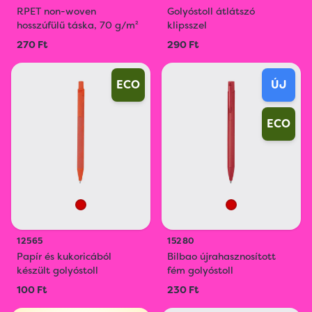
RPET non-woven
Golyóstoll átlátszó
hosszúfülű táska, 70 g/m²
klipsszel
270 Ft
290 Ft
ECO
ÚJ
ECO
12565
15280
Papír és kukoricából
Bilbao újrahasznosított
készült golyóstoll
fém golyóstoll
100 Ft
230 Ft