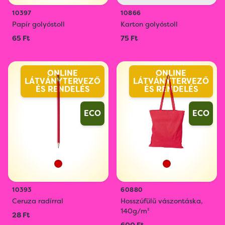
10397
10866
Papír golyóstoll
Karton golyóstoll
65 Ft
75 Ft
ONLINE
ONLINE
LÁTVÁNYTERVEZŐ
LÁTVÁNYTERVEZŐ
ÉS RENDELÉS
ÉS RENDELÉS
ECO
ECO
10393
60880
Ceruza radírral
Hosszúfülű vászontáska,
140g/m²
28 Ft