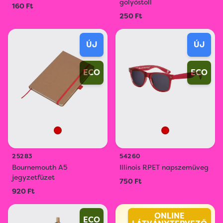
golyóstoll
160 Ft
250 Ft
ÚJ
ÚJ
ECO
ECO
25283
54260
Bournemouth A5
Illinois RPET napszemüveg
jegyzetfüzet
750 Ft
920 Ft
ONLINE
ECO