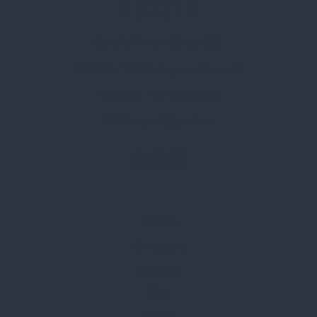
Spark Promotions Kft.
Címünk:
1135 Budapest, Jász u. 13.
Telefon:
+36 1 412 3760
Email:
spark@spark.hu
Rólunk
Kik vagyunk
Kapcsolat
Blog
Karrier