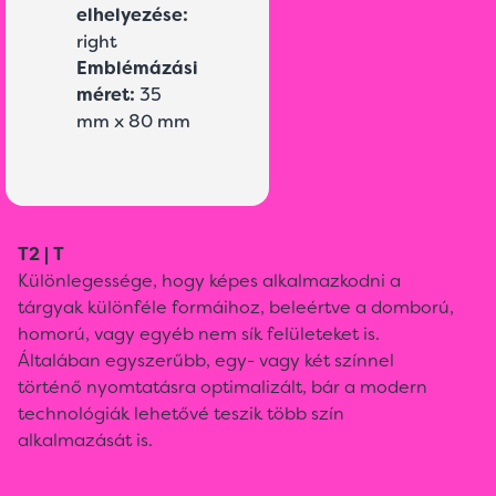
elhelyezése:
right
Emblémázási
méret:
35
mm x 80 mm
T2 | T
Különlegessége, hogy képes alkalmazkodni a
tárgyak különféle formáihoz, beleértve a domború,
homorú, vagy egyéb nem sík felületeket is.
Általában egyszerűbb, egy- vagy két színnel
történő nyomtatásra optimalizált, bár a modern
technológiák lehetővé teszik több szín
alkalmazását is.