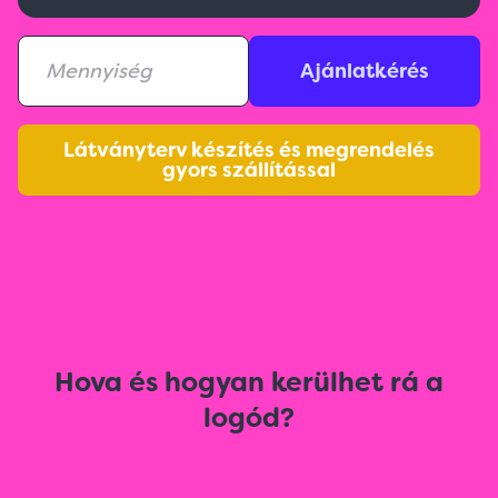
Ajánlatkérés
Látványterv készítés és megrendelés
gyors szállítással
Hova és hogyan kerülhet rá a
logód?