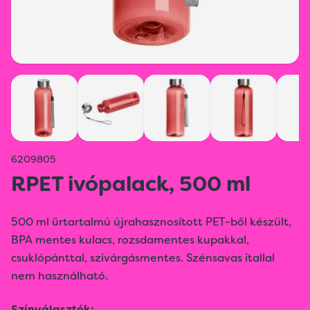
6209805
RPET ivópalack, 500 ml
500 ml űrtartalmú újrahasznosított PET-ből készült,
BPA mentes kulacs, rozsdamentes kupakkal,
csuklópánttal, szivárgásmentes. Szénsavas itallal
nem használható.
Színválaszték: