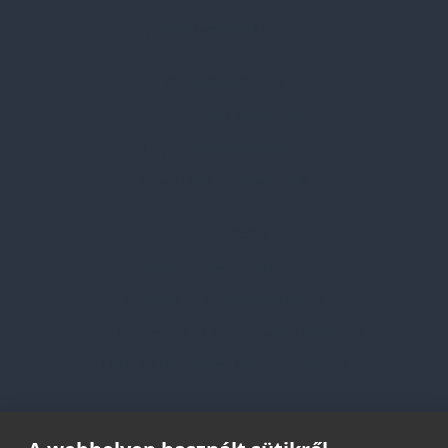
Gyakran Ismételt Kérdések
Szolgáltatásaink
Professzionális tanácsadás
Egyedi reklámajándékok
Lapozható katalógusaink
Információk
Adatvédelmi nyilatkozat
Vásárlási és szállítási feltételek
Jogi közlemény és igénybevételi feltételek
Etikai és társadalmi felelősségvállalás
Feliratkozás hírlevélre