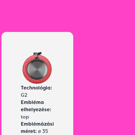
Technológia:
G2
Embléma
elhelyezése:
top
Emblémázási
méret:
ø 35