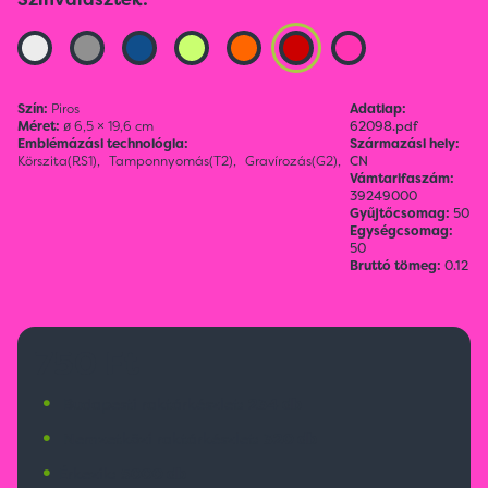
Szín:
Piros
Adatlap:
Méret:
ø 6,5 × 19,6 cm
62098.pdf
Emblémázási technológia:
Származási hely:
Körszita(RS1),
Tamponnyomás(T2),
Gravírozás(G2),
CN
Vámtarifaszám:
39249000
Gyűjtőcsomag:
50
Egységcsomag:
50
Bruttó tömeg:
0.12
750 Ft
•
Budapesti raktárkészlet:
234 db
•
Nemzetközi raktárkészlet:
320 db
•
Érkezik:
5000 db