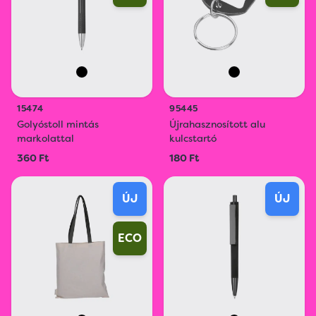
15474
95445
Golyóstoll mintás
Újrahasznosított alu
markolattal
kulcstartó
360 Ft
180 Ft
ÚJ
ÚJ
ECO