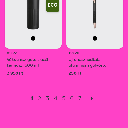
ECO
85651
15270
Vákuumszigetelt acél
Újrahasznosított
termosz, 600 ml
alumínium golyóstoll
3 950 Ft
250 Ft
1
2
3
4
5
6
7
›