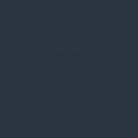
Kapcsolat
Blog
Karrier
Gyakran Ismételt Kérdések
Szolgáltatásaink
Professzionális tanácsadás
Egyedi reklámajándékok
Lapozható katalógusaink
Információk
Adatvédelmi nyilatkozat
Vásárlási és szállítási feltételek
Jogi közlemény és igénybevételi feltételek