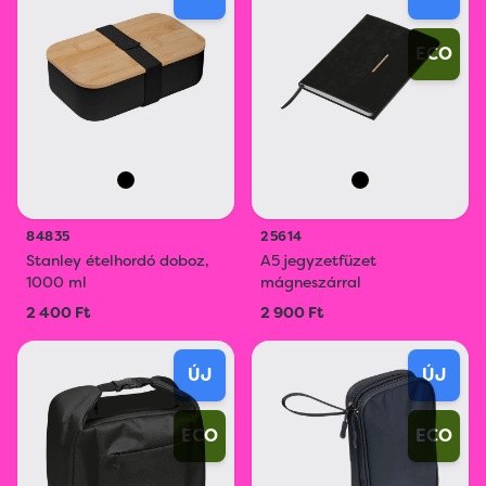
ECO
84835
25614
Stanley ételhordó doboz,
A5 jegyzetfüzet
1000 ml
mágneszárral
2 400 Ft
2 900 Ft
ÚJ
ÚJ
ECO
ECO