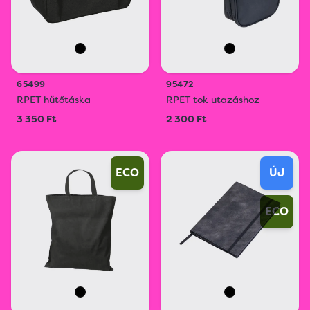
65499
95472
RPET hűtőtáska
RPET tok utazáshoz
3 350 Ft
2 300 Ft
ECO
ÚJ
ECO