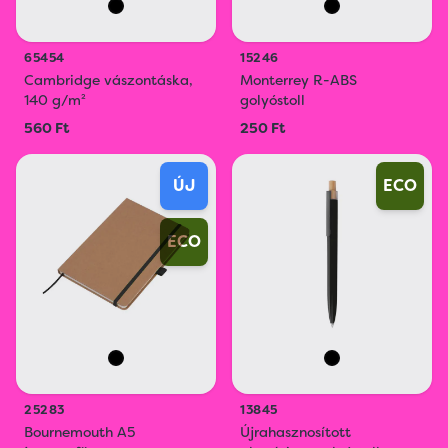
65454
15246
Cambridge vászontáska,
Monterrey R-ABS
140 g/m²
golyóstoll
560 Ft
250 Ft
ÚJ
ECO
ECO
25283
13845
Bournemouth A5
Újrahasznosított