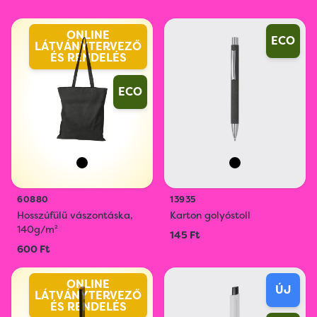
ONLINE
ECO
LÁTVÁNYTERVEZŐ
ÉS RENDELÉS
ECO
60880
13935
Hosszúfülű vászontáska,
Karton golyóstoll
140g/m²
145 Ft
600 Ft
ONLINE
ÚJ
LÁTVÁNYTERVEZŐ
ÉS RENDELÉS