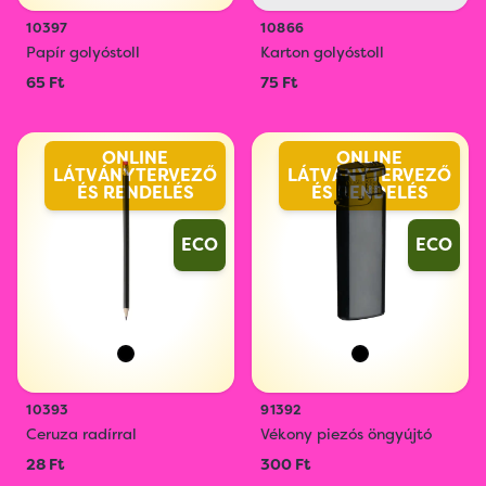
10397
10866
Papír golyóstoll
Karton golyóstoll
65 Ft
75 Ft
ONLINE
ONLINE
LÁTVÁNYTERVEZŐ
LÁTVÁNYTERVEZŐ
ÉS RENDELÉS
ÉS RENDELÉS
ECO
ECO
10393
91392
Ceruza radírral
Vékony piezós öngyújtó
28 Ft
300 Ft