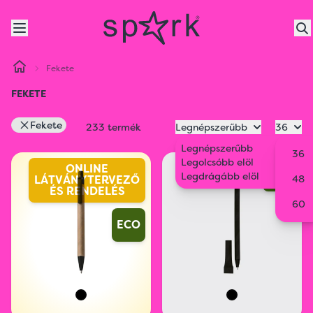
Fekete
FEKETE
Fekete
233 termék
Legnépszerűbb
36
Legnépszerűbb
36
Legolcsóbb elöl
ONLINE
ECO
Legdrágább elöl
LÁTVÁNYTERVEZŐ
48
ÉS RENDELÉS
60
ECO