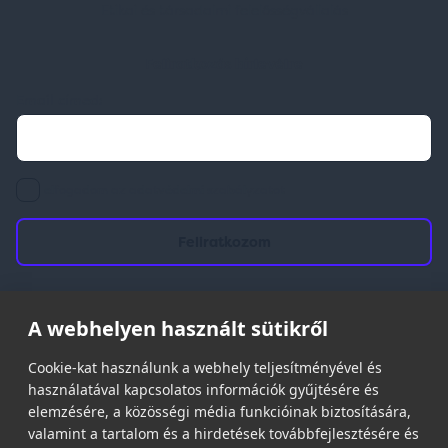
Etikai és társadalmi felelősségvállalás
Feliratkozás hírlevélre
Email címed:
elfogadom az adatvédelmi szabályzatot
A webhelyen használt sütikről
© 2026 | Minden jog fenntartva!
Spark Promotions Kft.
Cookie-kat használunk a webhely teljesítményével és
használatával kapcsolatos információk gyűjtésére és
elemzésére, a közösségi média funkcióinak biztosítására,
valamint a tartalom és a hirdetések továbbfejlesztésére és