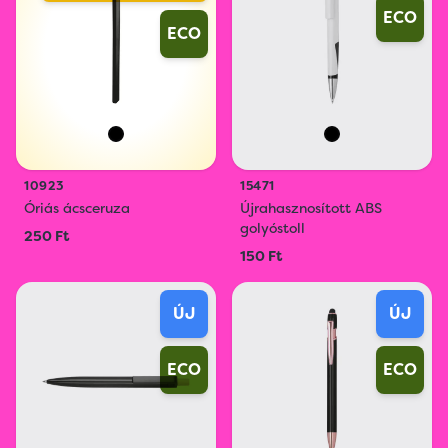
ECO
ECO
10923
15471
Óriás ácsceruza
Újrahasznosított ABS
golyóstoll
250 Ft
150 Ft
ÚJ
ÚJ
ECO
ECO