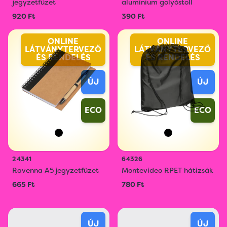
jegyzetfüzet
alumínium golyóstoll
920 Ft
390 Ft
ONLINE
ONLINE
LÁTVÁNYTERVEZŐ
LÁTVÁNYTERVEZŐ
ÉS RENDELÉS
ÉS RENDELÉS
ÚJ
ÚJ
ECO
ECO
24341
64326
Ravenna A5 jegyzetfüzet
Montevideo RPET hátizsák
665 Ft
780 Ft
ÚJ
ÚJ