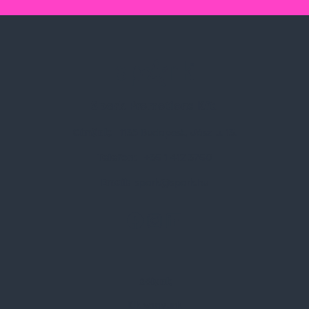
Spark Promotions Kft.
Címünk:
1135 Budapest, Jász u. 13.
Telefon:
+36 1 412 3760
Email:
spark@spark.hu
Rólunk
Kik vagyunk