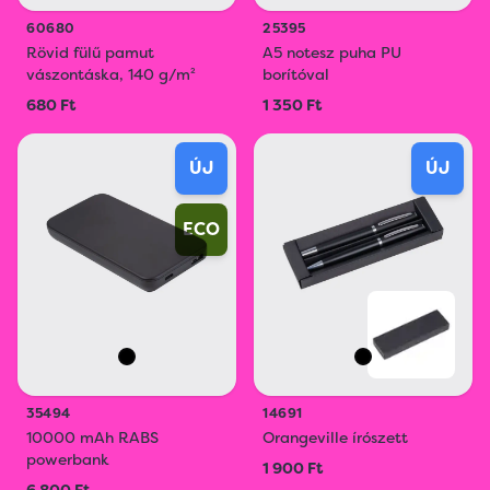
60680
25395
Rövid fülű pamut
A5 notesz puha PU
vászontáska, 140 g/m²
borítóval
680 Ft
1 350 Ft
ÚJ
ÚJ
ECO
35494
14691
10000 mAh RABS
Orangeville írószett
powerbank
1 900 Ft