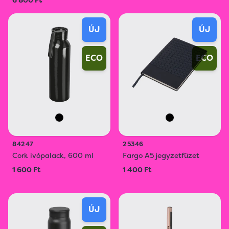
6 800 Ft
ÚJ
ÚJ
ECO
ECO
84247
25346
Cork ivópalack, 600 ml
Fargo A5 jegyzetfüzet
1 600 Ft
1 400 Ft
ÚJ