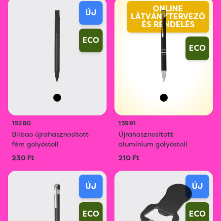
ONLINE
ÚJ
LÁTVÁNYTERVEZŐ
ÉS RENDELÉS
ECO
ECO
15280
13991
Bilbao újrahasznosított
Újrahasznosított
fém golyóstoll
alumínium golyóstoll
230 Ft
210 Ft
ÚJ
ÚJ
ECO
ECO