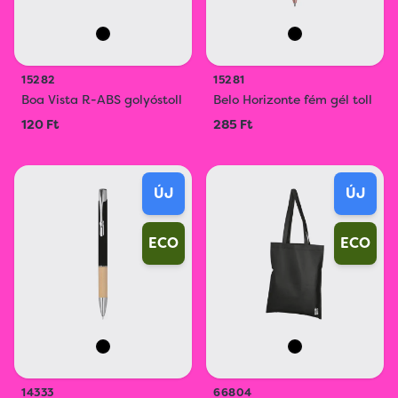
15282
15281
Boa Vista R-ABS golyóstoll
Belo Horizonte fém gél toll
120 Ft
285 Ft
ÚJ
ÚJ
ECO
ECO
14333
66804