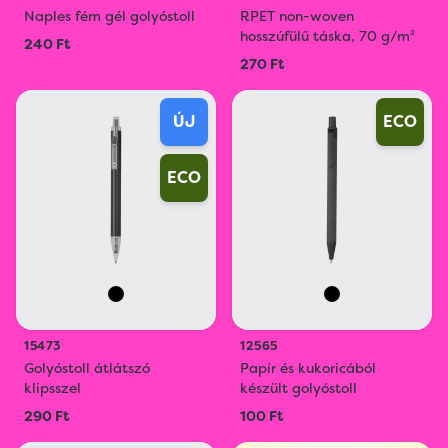
Naples fém gél golyóstoll
RPET non-woven
hosszúfülű táska, 70 g/m²
240 Ft
270 Ft
ÚJ
ECO
ECO
15473
12565
Golyóstoll átlátszó
Papír és kukoricából
klipsszel
készült golyóstoll
290 Ft
100 Ft