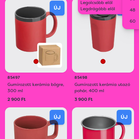
Legolcsóbb elöl
ÚJ
ÚJ
Legdrágább elöl
48
60
85497
85498
Gumírozott kerámia bögre,
Gumírozott kerámia utazó
300 ml
pohár, 400 ml
2 900 Ft
3 900 Ft
ÚJ
ÚJ