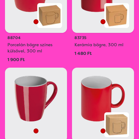
88704
83735
Porcelán bögre színes
Kerámia bögre, 300 ml
külsővel, 300 ml
1 480 Ft
1 900 Ft