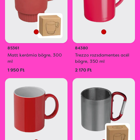
85361
84380
Matt kerámia bögre, 300
Trezzo rozsdamentes acél
ml
bögre, 350 ml
1 950 Ft
2 170 Ft