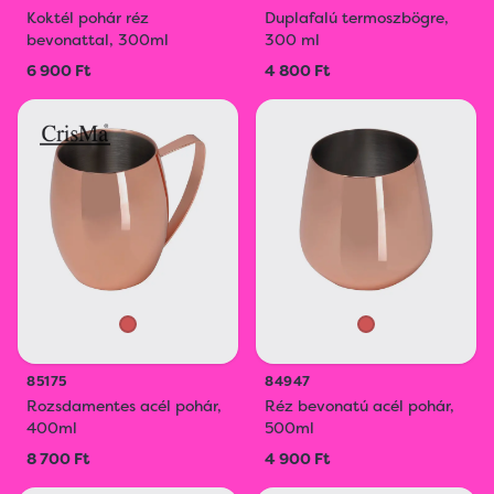
Koktél pohár réz
Duplafalú termoszbögre,
bevonattal, 300ml
300 ml
6 900 Ft
4 800 Ft
85175
84947
Rozsdamentes acél pohár,
Réz bevonatú acél pohár,
400ml
500ml
8 700 Ft
4 900 Ft