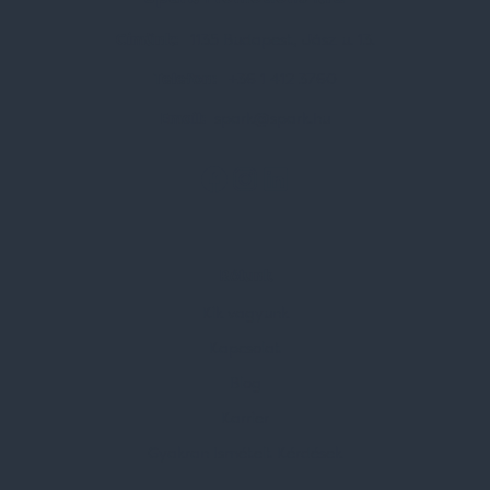
Címünk:
1135 Budapest, Jász u. 13.
Telefon:
+36 1 412 3760
Email:
spark@spark.hu
Rólunk
Kik vagyunk
Kapcsolat
Blog
Karrier
Gyakran Ismételt Kérdések