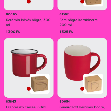
80095
81367
Kerámia kávés bögre, 300
Fém bögre karabinerrel,
ml
200 ml
1 300 Ft
1 325 Ft
83843
80654
Eszpresszó csésze, 60ml
Gumírozott kerámia bögre,