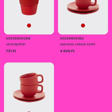
S0209800268
S0209800552
utazópohár
espresso csésze szett
731 Ft
4 609 Ft