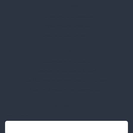
Szolgáltatásaink
Professzionális tanácsadás
Egyedi reklámajándékok
Lapozható katalógusaink
Információk
Adatvédelmi nyilatkozat
Vásárlási és szállítási feltételek
Jogi közlemény és igénybevételi feltételek
Etikai és társadalmi felelősségvállalás
Feliratkozás hírlevélre
Email címed: