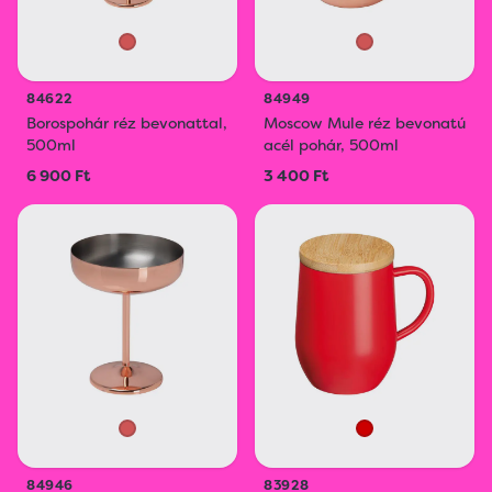
84622
84949
Borospohár réz bevonattal,
Moscow Mule réz bevonatú
500ml
acél pohár, 500ml
6 900 Ft
3 400 Ft
84946
83928