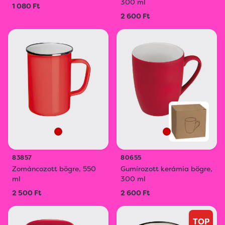
300 ml
1 080 Ft
2 600 Ft
83857
80655
Zománcozott bögre, 550
Gumírozott kerámia bögre,
ml
300 ml
2 500 Ft
2 600 Ft
TOP