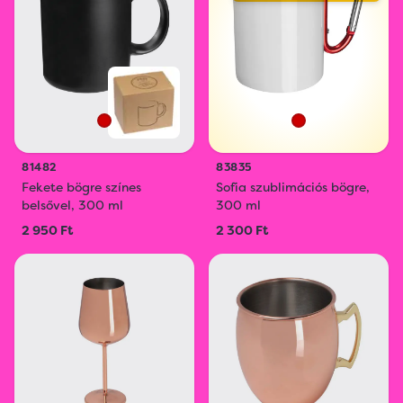
81482
83835
Fekete bögre színes
Sofia szublimációs bögre,
belsővel, 300 ml
300 ml
2 950 Ft
2 300 Ft