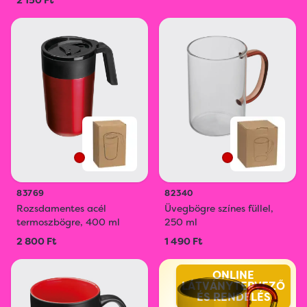
2 150 Ft
83769
82340
Rozsdamentes acél
Üvegbögre színes füllel,
termoszbögre, 400 ml
250 ml
2 800 Ft
1 490 Ft
ONLINE
LÁTVÁNYTERVEZŐ
ÉS RENDELÉS