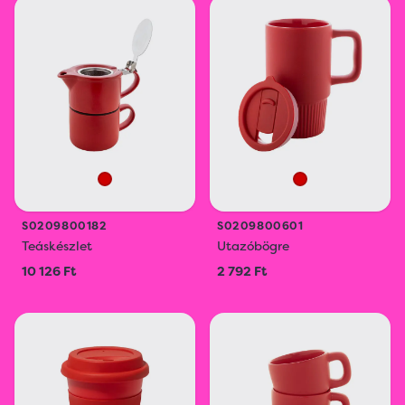
S0209800182
S0209800601
Teáskészlet
Utazóbögre
10 126 Ft
2 792 Ft