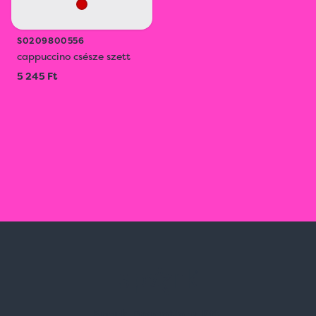
S0209800556
cappuccino csésze szett
5 245 Ft
Spark Promotions Kft.