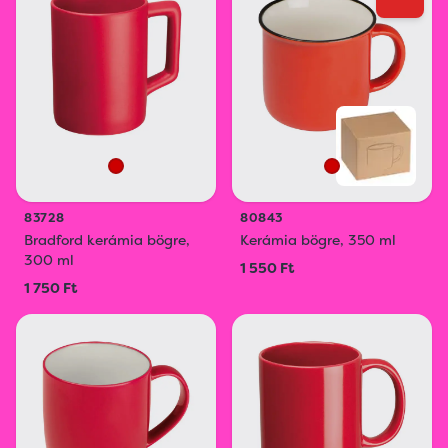
83728
80843
Bradford kerámia bögre,
Kerámia bögre, 350 ml
300 ml
1 550 Ft
1 750 Ft