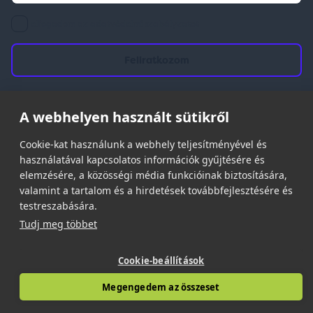
elfogadom az adatvédelmi szabályzatot
A webhelyen használt sütikről
© 2026 | Minden jog fenntartva!
Spark Promotions Kft.
Cookie-kat használunk a webhely teljesítményével és
használatával kapcsolatos információk gyűjtésére és
elemzésére, a közösségi média funkcióinak biztosítására,
valamint a tartalom és a hirdetések továbbfejlesztésére és
testreszabására.
Tudj meg többet
Cookie-beállítások
Megengedem az összeset