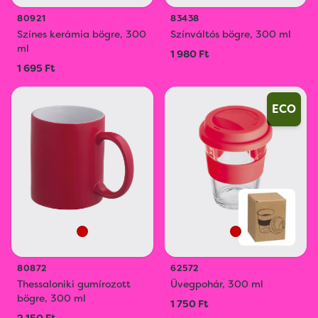
80921
83438
Színes kerámia bögre, 300
Színváltós bögre, 300 ml
ml
1 980 Ft
1 695 Ft
ECO
80872
62572
Thessaloniki gumírozott
Üvegpohár, 300 ml
bögre, 300 ml
1 750 Ft