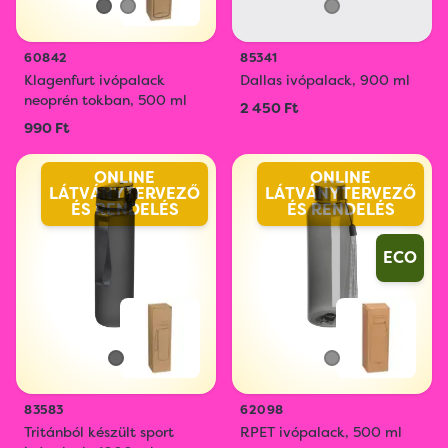
60842
85341
Klagenfurt ivópalack
Dallas ivópalack, 900 ml
neoprén tokban, 500 ml
2 450 Ft
990 Ft
ONLINE
ONLINE
LÁTVÁNYTERVEZŐ
LÁTVÁNYTERVEZŐ
ÉS RENDELÉS
ÉS RENDELÉS
ECO
83583
62098
Tritánból készült sport
RPET ivópalack, 500 ml