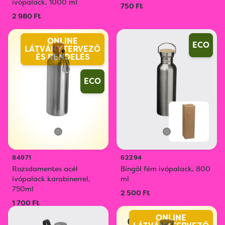
ivópalack, 1000 ml
750 Ft
2 980 Ft
ONLINE
ECO
LÁTVÁNYTERVEZŐ
ÉS RENDELÉS
ECO
84971
62294
Rozsdamentes acél
Bingöl fém ivópalack, 800
ivópalack karabinerrel,
ml
750ml
2 500 Ft
1 700 Ft
ONLINE