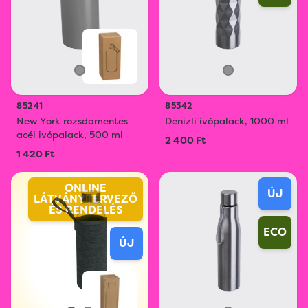
85241
85342
New York rozsdamentes
Denizli ivópalack, 1000 ml
acél ivópalack, 500 ml
2 400 Ft
1 420 Ft
ONLINE
ÚJ
LÁTVÁNYTERVEZŐ
ÉS RENDELÉS
ECO
ÚJ