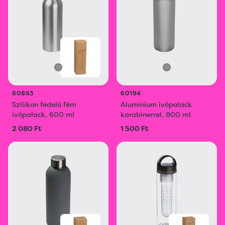
60863
60194
Szilikon fedelű fém
Alumínium ivópalack
ivópalack, 600 ml
karabinerrel, 800 ml
2 080 Ft
1 500 Ft