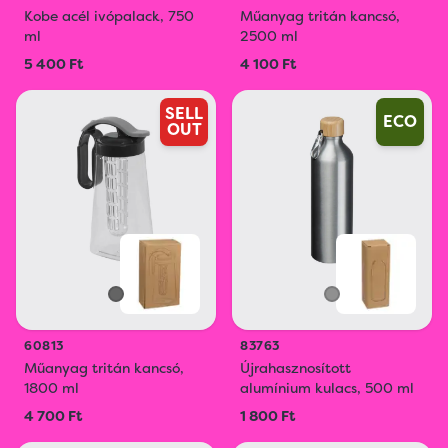
Kobe acél ivópalack, 750
Műanyag tritán kancsó,
ml
2500 ml
5 400 Ft
4 100 Ft
SELL
ECO
OUT
60813
83763
Műanyag tritán kancsó,
Újrahasznosított
1800 ml
alumínium kulacs, 500 ml
4 700 Ft
1 800 Ft