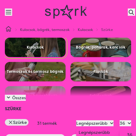
Kulacsok, bögrék, termoszok
Kulacsok
Szürke
Kulacsok
Bögrék, poharak, kancsók
Termoszok és termosz bögrék
Flaskák
Szettek és báreszközök
Szívószálak
Összes
SZÜRKE
Szürke
31 termék
Legnépszerűbb
36
Legnépszerűbb
36