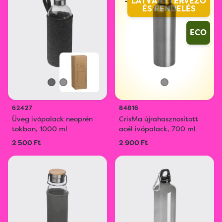
LÁTVÁNYTERVEZŐ
ÉS RENDELÉS
ECO
62427
84816
Üveg ivópalack neoprén
CrisMa újrahasznosított
tokban, 1000 ml
acél ivópalack, 700 ml
2 500 Ft
2 900 Ft