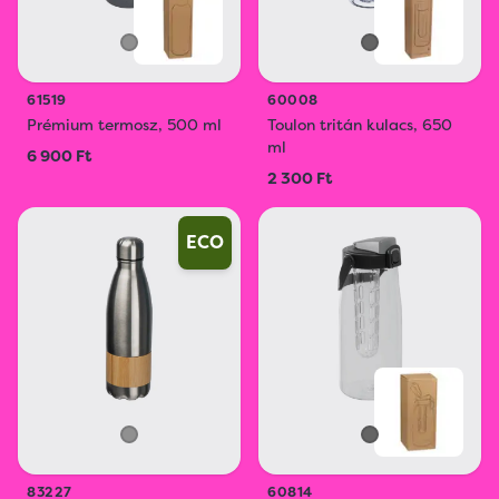
61519
60008
Prémium termosz, 500 ml
Toulon tritán kulacs, 650
ml
6 900 Ft
2 300 Ft
ECO
83227
60814