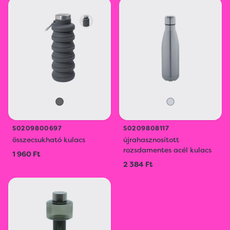
S0209800697
S0209808117
összecsukható kulacs
újrahasznosított
rozsdamentes acél kulacs
1 960 Ft
2 384 Ft