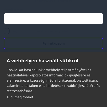
Feliratkozás hírlevélre
Email címed:
elfogadom az adatvédelmi szabályzatot
A webhelyen használt sütikről
© 2026 | Minden jog fenntartva!
Cookie-kat használunk a webhely teljesítményével és
Spark Promotions Kft.
használatával kapcsolatos információk gyűjtésére és
elemzésére, a közösségi média funkcióinak biztosítására,
valamint a tartalom és a hirdetések továbbfejlesztésére és
testreszabására.
Tudj meg többet