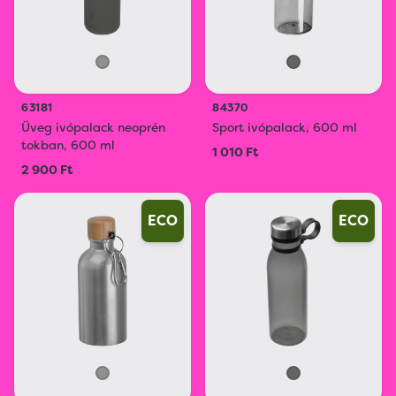
63181
84370
Üveg ivópalack neoprén
Sport ivópalack, 600 ml
tokban, 600 ml
1 010 Ft
2 900 Ft
ECO
ECO