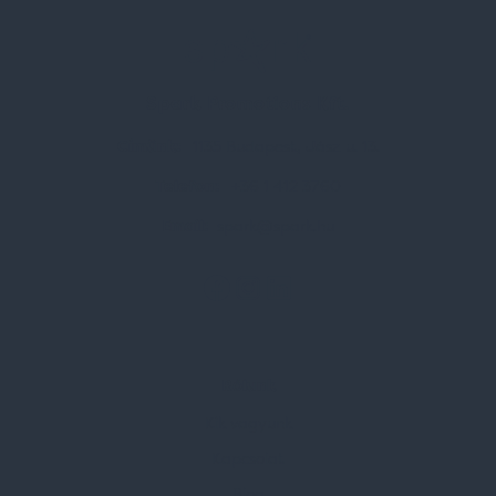
Spark Promotions Kft.
Címünk:
1135 Budapest, Jász u. 13.
Telefon:
+36 1 412 3760
Email:
spark@spark.hu
Rólunk
Kik vagyunk
Kapcsolat
Blog