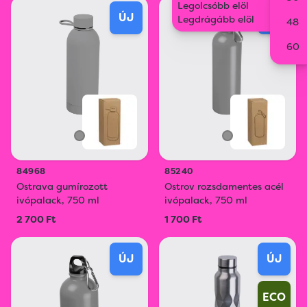
Legolcsóbb elöl
ÚJ
ÚJ
Legdrágább elöl
48
60
84968
85240
Ostrava gumírozott
Ostrov rozsdamentes acél
ivópalack, 750 ml
ivópalack, 750 ml
2 700 Ft
1 700 Ft
ÚJ
ÚJ
ECO