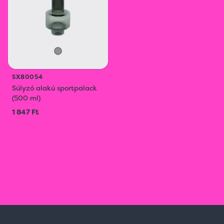
SX80054
Súlyzó alakú sportpalack
(500 ml)
1 847 Ft