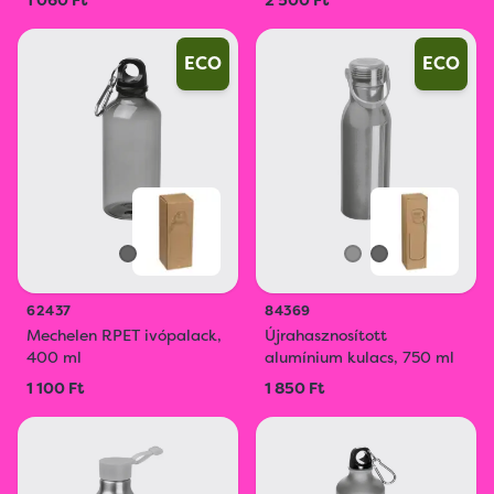
1 060 Ft
2 500 Ft
ECO
ECO
62437
84369
Mechelen RPET ivópalack,
Újrahasznosított
400 ml
alumínium kulacs, 750 ml
1 100 Ft
1 850 Ft