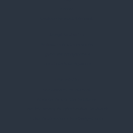
Karrier
Gyakran Ismételt Kérdések
Szolgáltatásaink
Professzionális tanácsadás
Egyedi reklámajándékok
Lapozható katalógusaink
Információk
Adatvédelmi nyilatkozat
Vásárlási és szállítási feltételek
Jogi közlemény és igénybevételi feltételek
Etikai és társadalmi felelősségvállalás