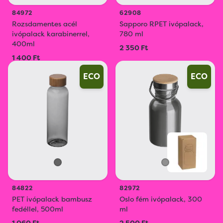
84972
62908
Rozsdamentes acél
Sapporo RPET ivópalack,
ivópalack karabinerrel,
780 ml
400ml
2 350 Ft
1 400 Ft
ECO
ECO
84822
82972
PET ivópalack bambusz
Oslo fém ivópalack, 300
fedéllel, 500ml
ml