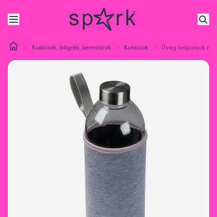
Kulacsok, bögrék, termoszok
Kulacsok
Üveg ivópalack neo