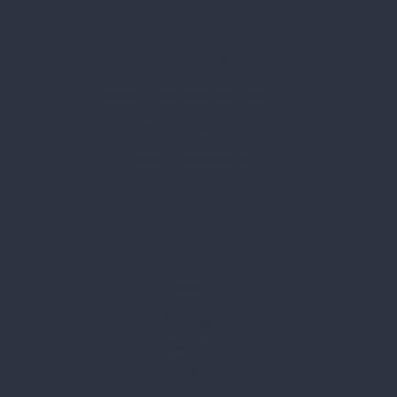
Spark Promotions Kft.
Címünk:
1135 Budapest, Jász u. 13.
Telefon:
+36 1 412 3760
Email:
spark@spark.hu
Rólunk
Kik vagyunk
Kapcsolat
Blog