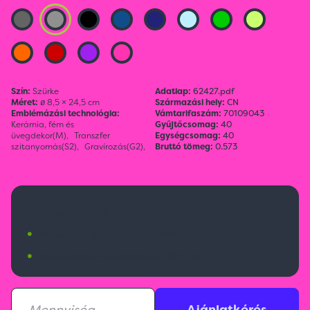
Szín:
Szürke
Adatlap:
62427.pdf
Méret:
ø 8,5 × 24,5 cm
Származási hely:
CN
Emblémázási technológia:
Vámtarifaszám:
70109043
Kerámia, fém és
Gyűjtőcsomag:
40
üvegdekor(M),
Transzfer
Egységcsomag:
40
szitanyomás(S2),
Gravírozás(G2),
Bruttó tömeg:
0.573
2 500 Ft
•
Budapesti raktárkészlet:
69 db
•
Nemzetközi raktárkészlet:
1137 db