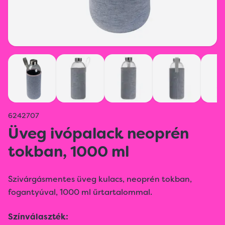
6242707
Üveg ivópalack neoprén
tokban, 1000 ml
Szivárgásmentes üveg kulacs, neoprén tokban,
fogantyúval, 1000 ml űrtartalommal.
Színválaszték: