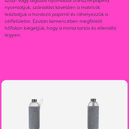
szita- vagy digitális nyomással transzferpapírra
nyomtatjuk, száradást követően a matricát
leáztatjuk a hordozó papírról és ráhelyezzük a
célfelületre. Ezután kemencében megfelelő
hőfokon kiégetjük, hogy a minta tartós és ellenálló
legyen.