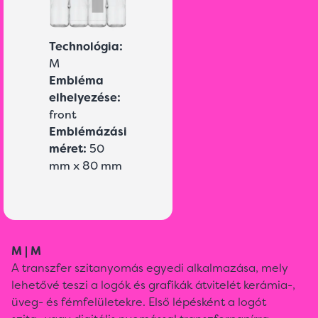
Technológia:
M
Embléma
elhelyezése:
front
Emblémázási
méret:
50
mm x 80 mm
M | M
A transzfer szitanyomás egyedi alkalmazása, mely
lehetővé teszi a logók és grafikák átvitelét kerámia-,
üveg- és fémfelületekre. Első lépésként a logót