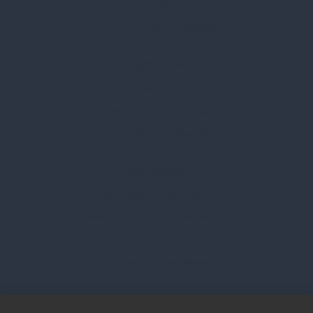
Karrier
Gyakran Ismételt Kérdések
Szolgáltatásaink
Professzionális tanácsadás
Egyedi reklámajándékok
Lapozható katalógusaink
Információk
Adatvédelmi nyilatkozat
Vásárlási és szállítási feltételek
Jogi közlemény és igénybevételi feltételek
Etikai és társadalmi felelősségvállalás
Feliratkozás hírlevélre