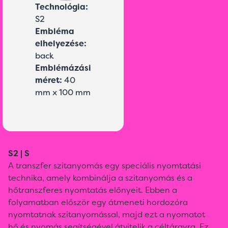
Technológia:
S2
Embléma
elhelyezése:
back
Emblémázási
méret:
40
mm x 100 mm
S2 | S
A transzfer szitanyomás egy speciális nyomtatási
technika, amely kombinálja a szitanyomás és a
hőtranszferes nyomtatás előnyeit. Ebben a
folyamatban először egy átmeneti hordozóra
nyomtatnak szitanyomással, majd ezt a nyomatot
hő és nyomás segítségével átvitelik a céltárgyra. Ez