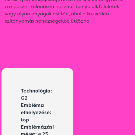
a módszer különösen hasznos bonyolult felületek
vagy olyan anyagok esetén, ahol a közvetlen
szitanyomás nehézségekbe ütközne.
Technológia:
G2
Embléma
elhelyezése:
top
Emblémázási
méret:
ø 25