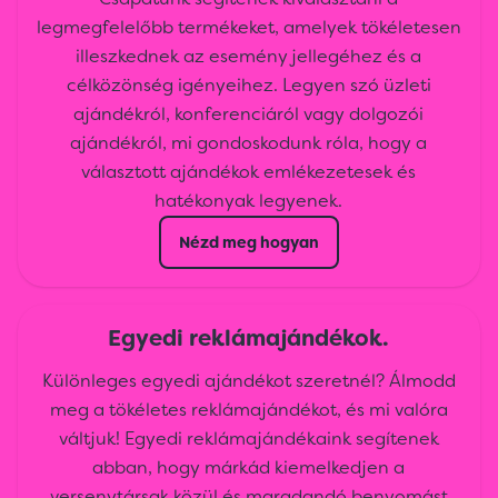
legmegfelelőbb termékeket, amelyek tökéletesen
illeszkednek az esemény jellegéhez és a
célközönség igényeihez. Legyen szó üzleti
ajándékról, konferenciáról vagy dolgozói
ajándékról, mi gondoskodunk róla, hogy a
választott ajándékok emlékezetesek és
hatékonyak legyenek.
Nézd meg hogyan
Egyedi reklámajándékok.
Különleges egyedi ajándékot szeretnél? Álmodd
meg a tökéletes reklámajándékot, és mi valóra
váltjuk! Egyedi reklámajándékaink segítenek
abban, hogy márkád kiemelkedjen a
versenytársak közül és maradandó benyomást