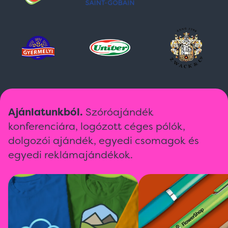
Ajánlatunkból.
Szóróajándék
konferenciára, logózott céges pólók,
dolgozói ajándék, egyedi csomagok és
egyedi reklámajándékok.