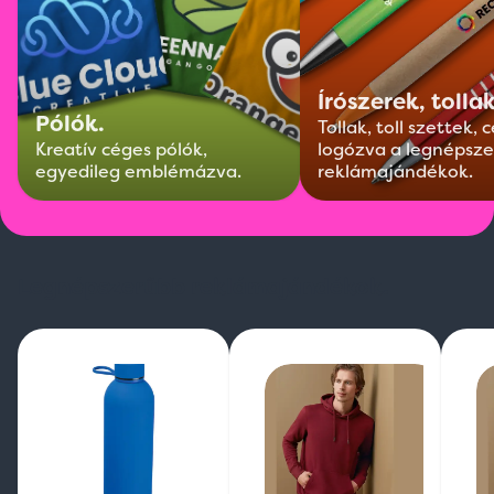
Írószerek, tollak
Pólók.
Tollak, toll szettek,
Kreatív céges pólók,
logózva a legnépsz
egyedileg emblémázva.
reklámajándékok.
Legnépszerűbb reklámajándékok.