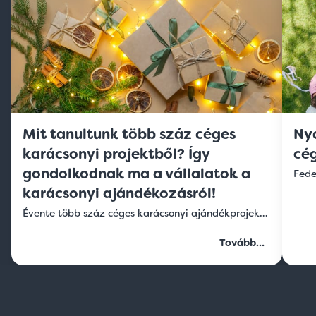
Mit tanultunk több száz céges
Nyá
karácsonyi projektből? Így
cé
gondolkodnak ma a vállalatok a
karácsonyi ajándékozásról!
Évente több száz céges karácsonyi ajándékprojektet valósítunk meg, ezért első kézből látjuk, hogyan változnak a vállalati igények. Összegyűjtöttük azokat a tapasztalatokat, amelyek segíthetnek tudatosan megtervezni a dolgozói, partner- és ügyfélajándékozást.
Tovább…