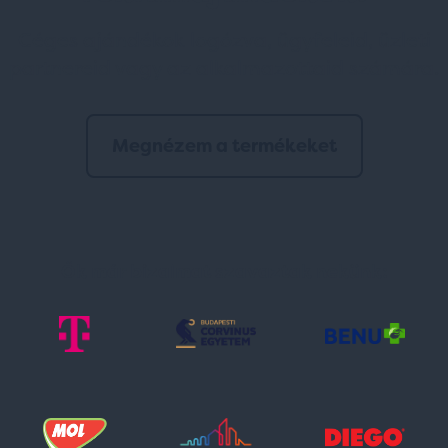
Céges ajándékok logózva, ügyfeleid, üzleti
partnereid vagy az alkalmazottaid számára.
Megnézem a termékeket
Ők már bizalmat szavaztak nekünk: