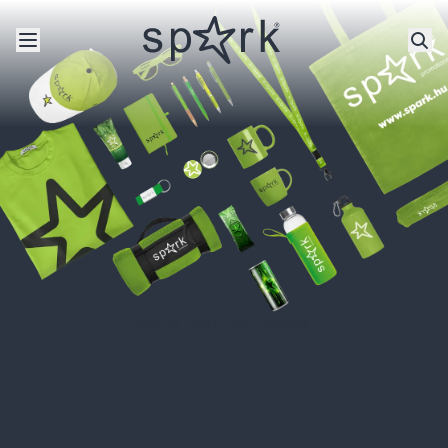
SPARK REKLÁMAJÁNDÉK
Kiváló minőségű
emblémázott
reklámajándékok!