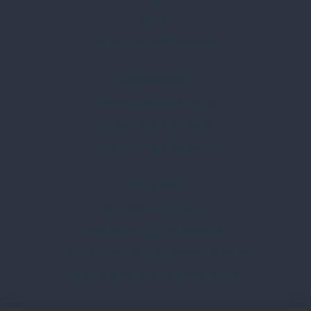
Karrier
Gyakran Ismételt Kérdések
Szolgáltatásaink
Professzionális tanácsadás
Egyedi reklámajándékok
Lapozható katalógusaink
Információk
Adatvédelmi nyilatkozat
Vásárlási és szállítási feltételek
Jogi közlemény és igénybevételi feltételek
Etikai és társadalmi felelősségvállalás