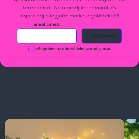
termékekről. Ne maradj le semmiről, és
inspirálódj a legjobb marketingötletekből!
Email címed:
elfogadom az adatvédelmi szabályzatot
Legfrissebb blogcikkeink.
Látogass vissza
rendszeresen blogunkra, hogy mindig
elsőként értesülj a legújabb cikkekről és
frissítésekről.