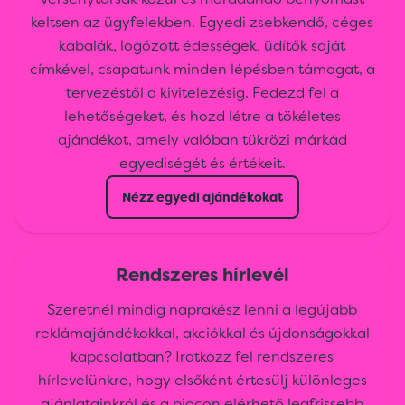
keltsen az ügyfelekben. Egyedi zsebkendő, céges
kabalák, logózott édességek, üdítők saját
címkével, csapatunk minden lépésben támogat, a
tervezéstől a kivitelezésig. Fedezd fel a
lehetőségeket, és hozd létre a tökéletes
ajándékot, amely valóban tükrözi márkád
egyediségét és értékeit.
Nézz egyedi ajándékokat
Rendszeres hírlevél
Szeretnél mindig naprakész lenni a legújabb
reklámajándékokkal, akciókkal és újdonságokkal
kapcsolatban? Iratkozz fel rendszeres
hírlevelünkre, hogy elsőként értesülj különleges
ajánlatainkról és a piacon elérhető legfrissebb