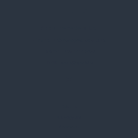
Spark Promotions Kft.
Címünk:
1135 Budapest, Jász u. 13.
Telefon:
+36 1 412 3760
Email:
spark@spark.hu
Rólunk
Kik vagyunk
Kapcsolat
Blog