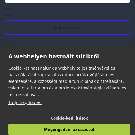
elfogadom az adatvédelmi szabályzatot
A webhelyen használt sütikről
© 2026 | Minden jog fenntartva!
Spark Promotions Kft.
Cookie-kat használunk a webhely teljesítményével és
használatával kapcsolatos információk gyűjtésére és
elemzésére, a közösségi média funkcióinak biztosítására,
valamint a tartalom és a hirdetések továbbfejlesztésére és
testreszabására.
Tudj meg többet
Cookie-beállítások
Megengedem az összeset