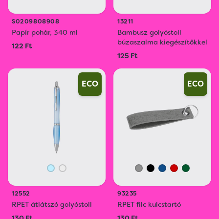
S0209808908
13211
Papír pohár, 340 ml
Bambusz golyóstoll
búzaszalma kiegészítőkkel
122 Ft
125 Ft
ECO
ECO
12552
93235
RPET átlátszó golyóstoll
RPET filc kulcstartó
130 Ft
130 Ft