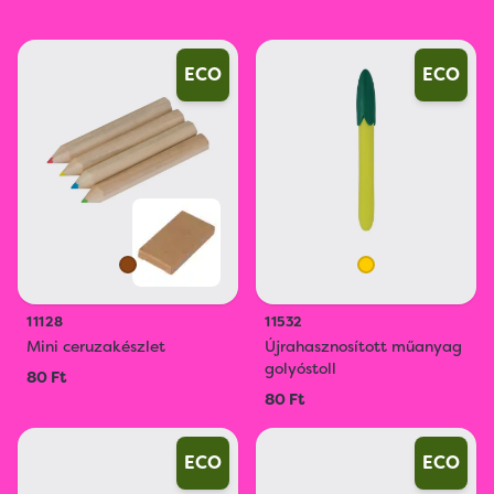
ECO
ECO
11128
11532
Mini ceruzakészlet
Újrahasznosított műanyag
golyóstoll
80 Ft
80 Ft
ECO
ECO