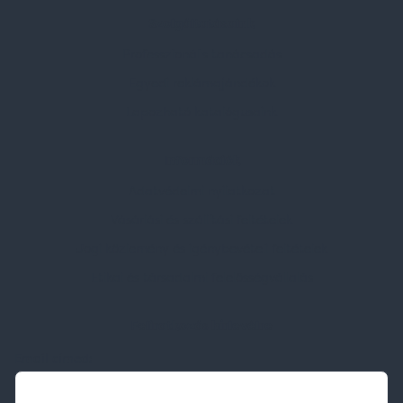
Szolgáltatásaink
Professzionális tanácsadás
Egyedi reklámajándékok
Lapozható katalógusaink
Információk
Adatvédelmi nyilatkozat
Vásárlási és szállítási feltételek
Jogi közlemény és igénybevételi feltételek
Etikai és társadalmi felelősségvállalás
Feliratkozás hírlevélre
Email címed: