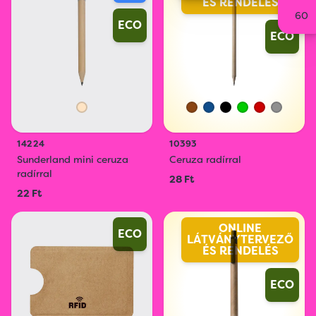
ÉS RENDELÉS
60
ECO
ECO
14224
10393
Sunderland mini ceruza
Ceruza radírral
radírral
28 Ft
22 Ft
ONLINE
ECO
LÁTVÁNYTERVEZŐ
ÉS RENDELÉS
ECO