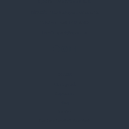
Spark Promotions Kft.
Címünk:
1135 Budapest, Jász u. 13.
Telefon:
+36 1 412 3760
Email:
spark@spark.hu
Rólunk
Kik vagyunk
Kapcsolat
Blog
Karrier
Gyakran Ismételt Kérdések