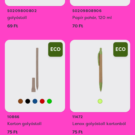
S0209800802
S0209808906
golyóstoll
Papír pohár, 120 ml
69 Ft
70 Ft
ECO
ECO
10866
11472
Karton golyóstoll
Lenox golyóstoll kartonból
75 Ft
75 Ft