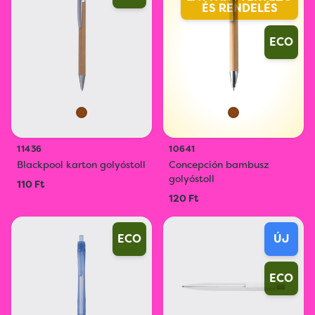
ÉS RENDELÉS
ECO
11436
10641
Blackpool karton golyóstoll
Concepción bambusz
golyóstoll
110 Ft
120 Ft
ECO
ÚJ
ECO