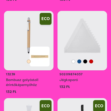
ECO
13239
S0209874037
Bambusz golyóstoll
Jégkaparó
érintőképernyőhöz
132 Ft
132 Ft
ECO
ECO