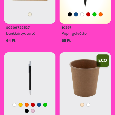
S0209722527
10397
bankkártyatartó
Papír golyóstoll
64 Ft
65 Ft
ECO