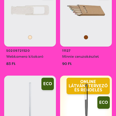
S0209721520
11127
Webkamera kitakaró
Minnie ceruzakészlet
83 Ft
90 Ft
ONLINE
ECO
LÁTVÁNYTERVEZŐ
ÉS RENDELÉS
ECO