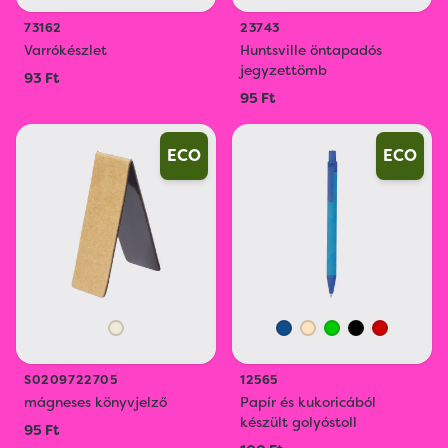
73162
23743
Varrókészlet
Huntsville öntapadós
jegyzettömb
93 Ft
95 Ft
ECO
ECO
S0209722705
12565
mágneses könyvjelző
Papír és kukoricából
készült golyóstoll
95 Ft