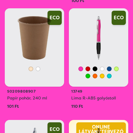
100 Ft
ECO
ECO
S0209808907
13749
Papír pohár, 240 ml
Lima R-ABS golyóstoll
101 Ft
110 Ft
ONLINE
ECO
LÁTVÁNYTERVEZŐ