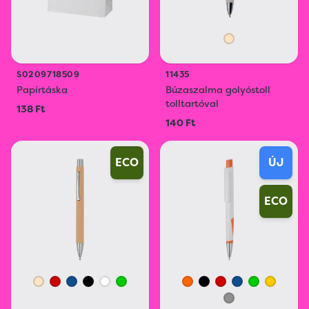
S0209718509
11435
Papírtáska
Búzaszalma golyóstoll
tolltartóval
138 Ft
140 Ft
ECO
ÚJ
ECO