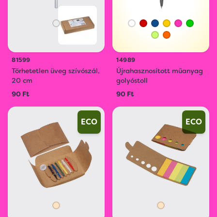
81599
14989
Törhetetlen üveg szívószál,
Újrahasznosított műanyag
20 cm
golyóstoll
90 Ft
90 Ft
ECO
ECO