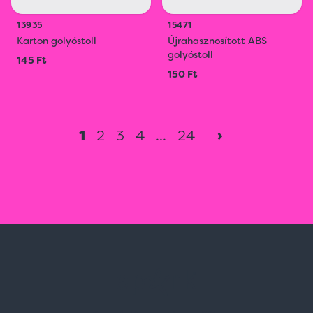
13935
15471
Karton golyóstoll
Újrahasznosított ABS
golyóstoll
145 Ft
150 Ft
1
2
3
4
...
24
›