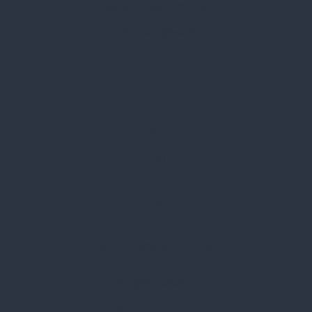
Telefon:
+36 1 412 3760
Email:
spark@spark.hu
Rólunk
Kik vagyunk
Kapcsolat
Blog
Karrier
Gyakran Ismételt Kérdések
Szolgáltatásaink
Professzionális tanácsadás