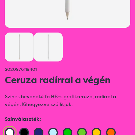
S020976119401
Ceruza radírral a végén
Színes bevonatú fa HB-s grafitceruza, radírral a
végén. Kihegyezve szállítjuk.
Színválaszték: