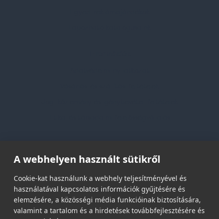
Egyedi reklámajándékok
Lapozható katalógusaink
Információk
Adatvédelmi nyilatkozat
Vásárlási és szállítási feltételek
Jogi közlemény és igénybevételi feltételek
Etikai és társadalmi felelősségvállalás
Feliratkozás hírlevélre
A webhelyen használt sütikről
Email címed:
Cookie-kat használunk a webhely teljesítményével és
használatával kapcsolatos információk gyűjtésére és
elemzésére, a közösségi média funkcióinak biztosítására,
elfogadom az adatvédelmi szabályzatot
valamint a tartalom és a hirdetések továbbfejlesztésére és