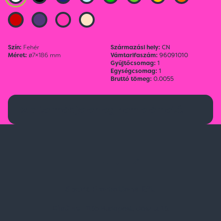
Szín:
Fehér
Származási hely:
CN
Méret:
ø7×186 mm
Vámtarifaszám:
96091010
Gyűjtőcsomag:
1
Egységcsomag:
1
Bruttó tömeg:
0.0055
Ez a termék jelenleg nem elérhető.
Spark Promotions Kft.
Címünk:
1135 Budapest, Jász u. 13.