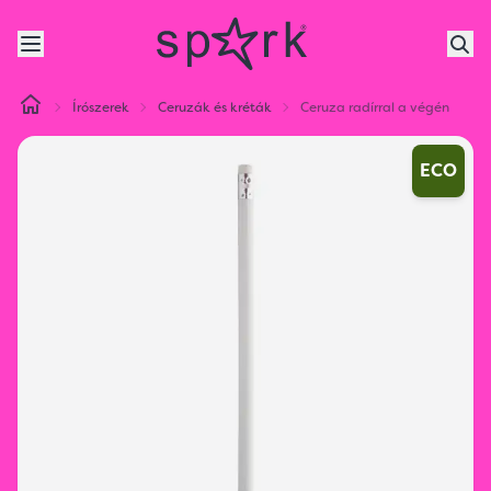
Írószerek
Ceruzák és kréták
Ceruza radírral a végén
ECO