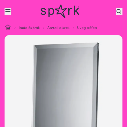
Iroda és órák
Asztali díszek
Üveg trófea