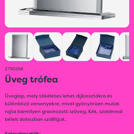
2750266
Üveg trófea
Üveglap, mely tökéletes lehet díjkiosztókra és
különböző versenyekre, mivel gyönyörűen mutat
rajta bármilyen gravírozott szöveg. Kék, szaténnal
bélelt dobozban szállítjuk.
Színválaszték: