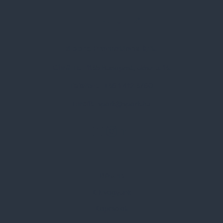
Spark Promotions Kft.
Címünk:
1135 Budapest, Jász u. 13.
Telefon:
+36 1 412 3760
Email:
spark@spark.hu
Rólunk
Kik vagyunk
Kapcsolat