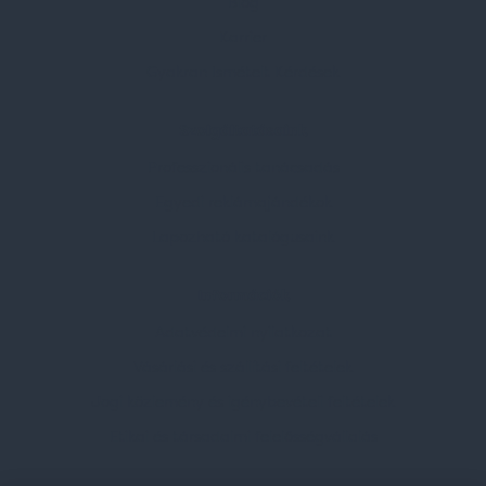
Blog
Karrier
Gyakran Ismételt Kérdések
Szolgáltatásaink
Professzionális tanácsadás
Egyedi reklámajándékok
Lapozható katalógusaink
Információk
Adatvédelmi nyilatkozat
Vásárlási és szállítási feltételek
Jogi közlemény és igénybevételi feltételek
Etikai és társadalmi felelősségvállalás