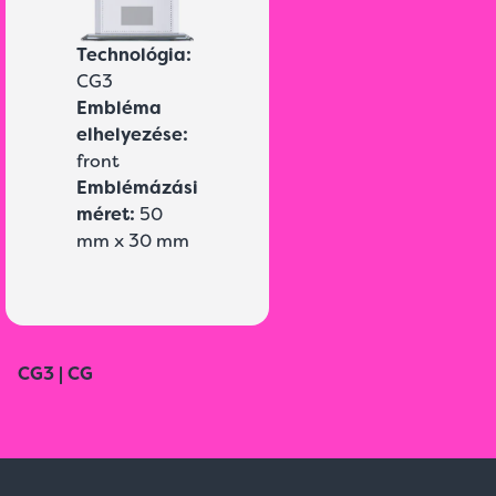
Technológia:
CG3
Embléma
elhelyezése:
front
Emblémázási
méret:
50
mm x 30 mm
CG3 | CG