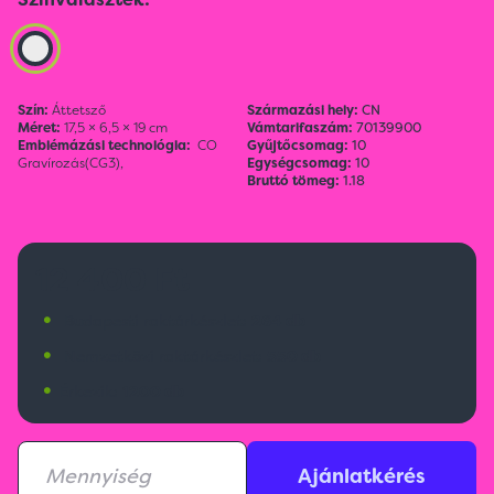
Szín:
Áttetsző
Származási hely:
CN
Méret:
17,5 × 6,5 × 19 cm
Vámtarifaszám:
70139900
Emblémázási technológia:
CO
Gyűjtőcsomag:
10
Gravírozás(CG3),
Egységcsomag:
10
Bruttó tömeg:
1.18
12 400 Ft
•
Budapesti raktárkészlet:
264 db
•
Nemzetközi raktárkészlet:
550 db
•
Érkezik:
1200 db
Ajánlatkérés