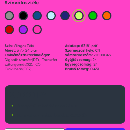
Színválaszték:
Szín:
Világos Zöld
Adatlap:
63181.pdf
Méret:
ø 7 x 24,5 cm
Származási hely:
CN
Emblémázási technológia:
Vámtarifaszám:
70109043
Digitális transfer(DT),
Transzfer
Gyűjtőcsomag:
24
szitanyomás(S2),
CO
Egységcsomag:
24
Gravírozás(CG2),
Bruttó tömeg:
0.431
2 900 Ft
•
Budapesti raktárkészlet:
31 db
•
Nemzetközi raktárkészlet:
6523 db