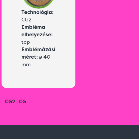
Technológia:
CG2
Embléma
elhelyezése:
top
Emblémázási
méret:
ø 40
mm
CG2 | CG