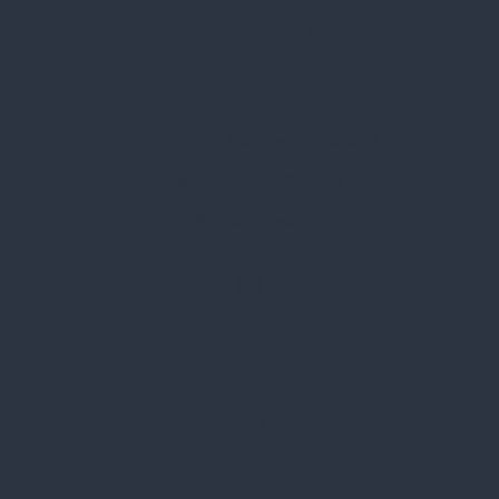
Spark Promotions Kft.
Címünk:
1135 Budapest, Jász u. 13.
Telefon:
+36 1 412 3760
Email:
spark@spark.hu
Rólunk
Kik vagyunk
Kapcsolat
Blog