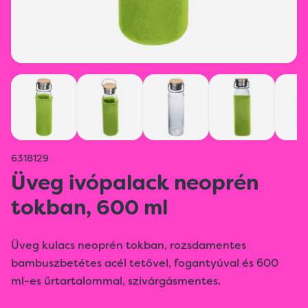
6318129
Üveg ivópalack neoprén
tokban, 600 ml
Üveg kulacs neoprén tokban, rozsdamentes
bambuszbetétes acél tetővel, fogantyúval és 600
ml-es űrtartalommal, szivárgásmentes.