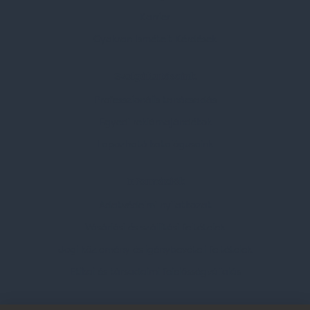
Karrier
Gyakran Ismételt Kérdések
Szolgáltatásaink
Professzionális tanácsadás
Egyedi reklámajándékok
Lapozható katalógusaink
Információk
Adatvédelmi nyilatkozat
Vásárlási és szállítási feltételek
Jogi közlemény és igénybevételi feltételek
Etikai és társadalmi felelősségvállalás
Feliratkozás hírlevélre