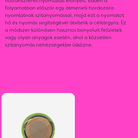
hőtranszferes nyomtatás előnyeit. Ebben a
folyamatban először egy átmeneti hordozóra
nyomtatnak szitanyomással, majd ezt a nyomatot
hő és nyomás segítségével átvitelik a céltárgyra. Ez
a módszer különösen hasznos bonyolult felületek
vagy olyan anyagok esetén, ahol a közvetlen
szitanyomás nehézségekbe ütközne.