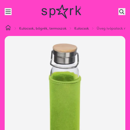
Kulacsok, bögrék, termoszok
Kulacsok
Üveg ivópalack neo