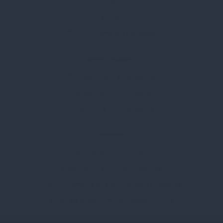
Blog
Karrier
Gyakran Ismételt Kérdések
Szolgáltatásaink
Professzionális tanácsadás
Egyedi reklámajándékok
Lapozható katalógusaink
Információk
Adatvédelmi nyilatkozat
Vásárlási és szállítási feltételek
Jogi közlemény és igénybevételi feltételek
Etikai és társadalmi felelősségvállalás