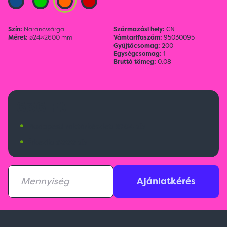
Szín:
Narancssárga
Származási hely:
CN
Méret:
ø24×2600 mm
Vámtarifaszám:
95030095
Gyűjtőcsomag:
200
Egységcsomag:
1
Bruttó tömeg:
0.08
636 Ft
•
Budapesti raktárkészlet:
8704 db
•
Érkezik:
5000 db
Ajánlatkérés