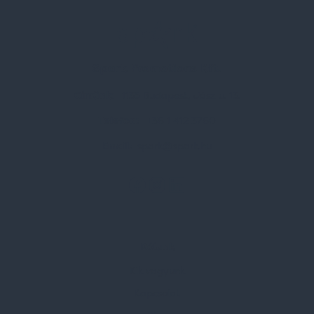
Spark Promotions Kft.
Címünk:
1135 Budapest, Jász u. 13.
Telefon:
+36 1 412 3760
Email:
spark@spark.hu
Rólunk
Kik vagyunk
Kapcsolat