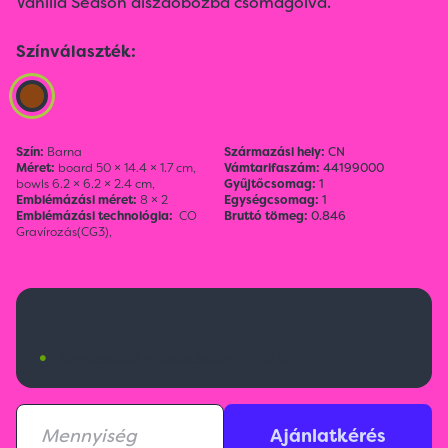
Vanilla Season díszdobozba csomagolva.
Színválaszték:
Szín:
Barna
Származási hely:
CN
Méret:
board 50 × 14.4 × 1.7 cm,
Vámtarifaszám:
44199000
bowls 6.2 × 6.2 × 2.4 cm,
Gyűjtőcsomag:
1
Emblémázási méret:
8 × 2
Egységcsomag:
1
Emblémázási technológia:
CO
Bruttó tömeg:
0.846
Gravírozás(CG3),
15 310 Ft
•
Nemzetközi raktárkészlet:
1336 db
Ajánlatkérés