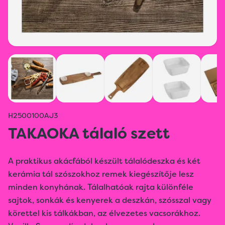
H2500100AJ3
TAKAOKA tálaló szett
A praktikus akácfából készült tálalódeszka és két
kerámia tál szószokhoz remek kiegészítője lesz
minden konyhának. Tálalhatóak rajta különféle
sajtok, sonkák és kenyerek a deszkán, szósszal vagy
körettel kis tálkákban, az élvezetes vacsorákhoz.