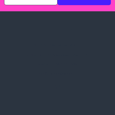
Spark Promotions Kft.
Címünk:
1135 Budapest, Jász u. 13.
Telefon:
+36 1 412 3760
Email:
spark@spark.hu
Rólunk