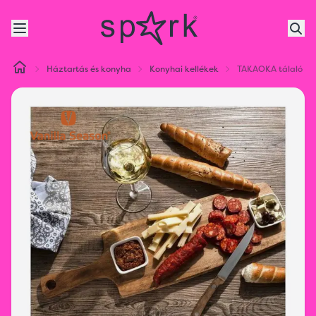
Háztartás és konyha
Konyhai kellékek
TAKAOKA tálaló sz