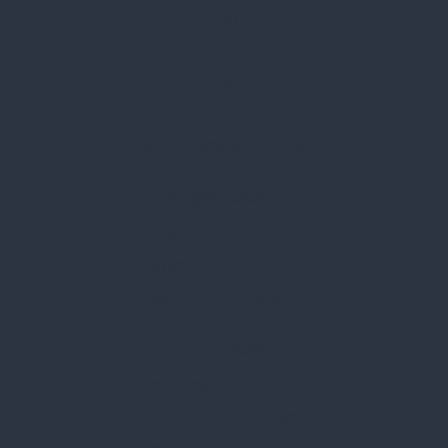
Kik vagyunk
Kapcsolat
Blog
Karrier
Gyakran Ismételt Kérdések
Szolgáltatásaink
Professzionális tanácsadás
Egyedi reklámajándékok
Lapozható katalógusaink
Információk
Adatvédelmi nyilatkozat
Vásárlási és szállítási feltételek